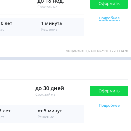
до 18 нед.
Оформить
Срок займа
Подробнее
20 лет
1 минута
аст
Решение
Лицензия ЦБ РФ №2110177000478
до 30 дней
Оформить
Срок займа
Подробнее
8 лет
от 5 минут
аст
Решение