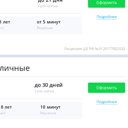
Оформить
Срок займа
Подробнее
8 лет
от 5 минут
аст
Решение
Лицензия ЦБ РФ №3120177002032
аличные
до 30 дней
Оформить
Срок займа
Подробнее
18 лет
10 минут
аст
Решение