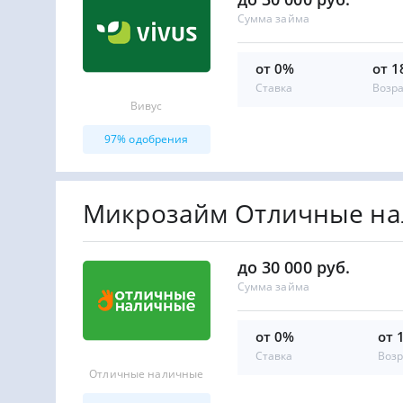
Сумма займа
от 0%
от 1
Ставка
Возр
Вивус
97% одобрения
Микрозайм Отличные н
до 30 000 руб.
Сумма займа
от 0%
от 
Ставка
Возр
Отличные наличные