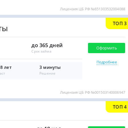
Лицензия ЦБ РФ №651303532004088
ТОП 3
ты
до 365 дней
Оформить
Срок займа
Подробнее
18 лет
3 минуты
аст
Решение
Лицензия ЦБ РФ №001503140006947
ТОП 4