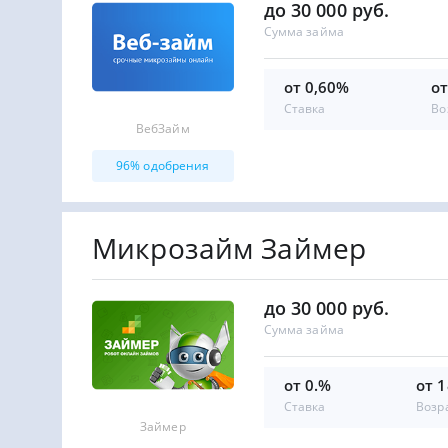
до 30 000 руб.
Сумма займа
от 0,60%
от
Ставка
Во
ВебЗайм
96% одобрения
Микрозайм Займер
до 30 000 руб.
Сумма займа
от 0.%
от 1
Ставка
Возр
Займер