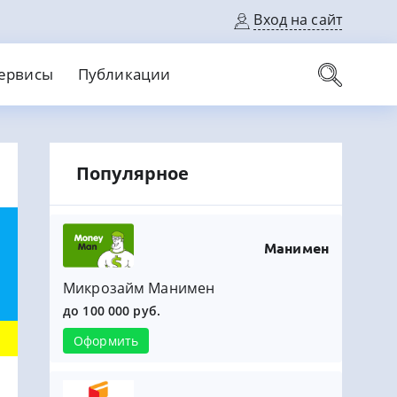
Вход на сайт
ервисы
Публикации
вые карты
Популярное
Выгодный
Без кредитной истории
С кэшбеком
ерок
Без процентов
Без справок
На банковский счет
На длительный срок
Манимен
Микрозайм Манимен
до 100 000 руб.
Оформить