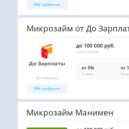
98% одобрения
Микрозайм от До Зарпла
до 100 000 руб.
Сумма займа
от 0%
от 
Ставка
Возр
До Зарплаты
99% одобрения
Микрозайм Манимен