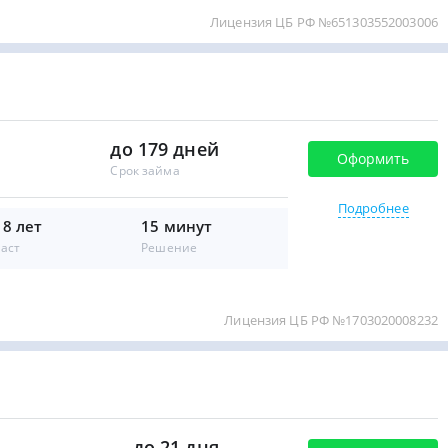
Лицензия ЦБ РФ №651303552003006
до 179 дней
Оформить
Срок займа
Подробнее
18 лет
15 минут
аст
Решение
Лицензия ЦБ РФ №1703020008232
до 21 дня