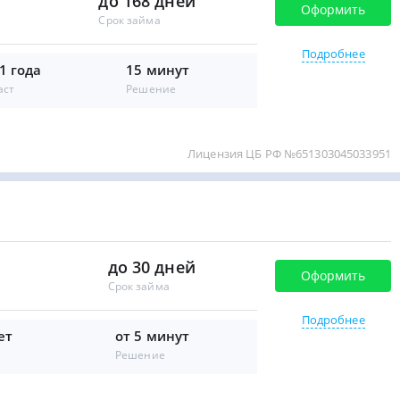
до 168 дней
Оформить
Срок займа
Подробнее
1 года
15 минут
аст
Решение
Лицензия ЦБ РФ №651303045033951
до 30 дней
Оформить
Срок займа
Подробнее
ет
от 5 минут
Решение