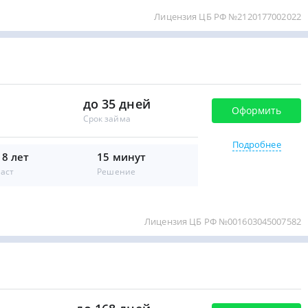
Лицензия ЦБ РФ №2120177002022
до 35 дней
Оформить
Срок займа
Подробнее
18 лет
15 минут
аст
Решение
Лицензия ЦБ РФ №001603045007582