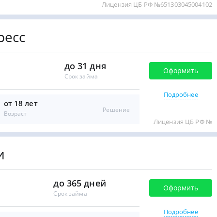
Лицензия ЦБ РФ №651303045004102
ресс
до 31 дня
Оформить
Срок займа
Подробнее
от 18 лет
Решение
Возраст
Лицензия ЦБ РФ №
и
до 365 дней
Оформить
Срок займа
Подробнее