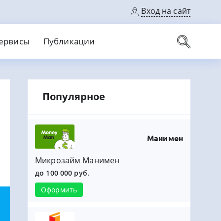
Вход на сайт
ервисы
Публикации
вые карты
Популярное
Выгодный
Без кредитной истории
С кэшбеком
ерок
Без процентов
Без справок
На банковский счет
На длительный срок
Манимен
Микрозайм Манимен
до 100 000 руб.
Оформить