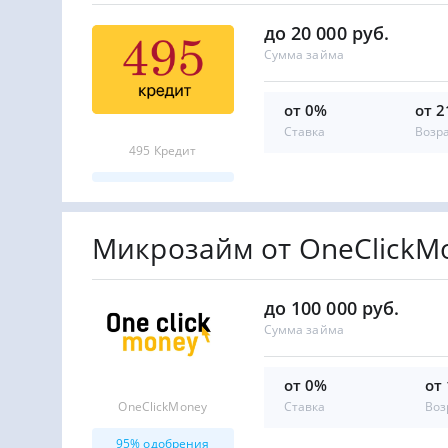
до 20 000 руб.
Сумма займа
от 0%
от 2
Ставка
Возр
495 Кредит
Микрозайм от OneClickM
до 100 000 руб.
Сумма займа
от 0%
от
OneClickMoney
Ставка
Воз
95% одобрения