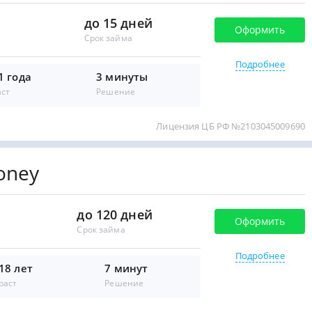
до 15 дней
Оформить
Срок займа
Подробнее
1 года
3 минуты
аст
Решение
Лицензия ЦБ РФ №2103045009690
oney
до 120 дней
Оформить
Срок займа
Подробнее
 18 лет
7 минут
раст
Решение