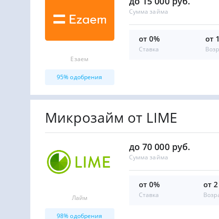
до 15 000 руб.
Сумма займа
от 0%
от 
Ставка
Возр
Езаем
95% одобрения
Микрозайм от LIME
до 70 000 руб.
Сумма займа
от 0%
от 2
Ставка
Возр
Лайм
98% одобрения