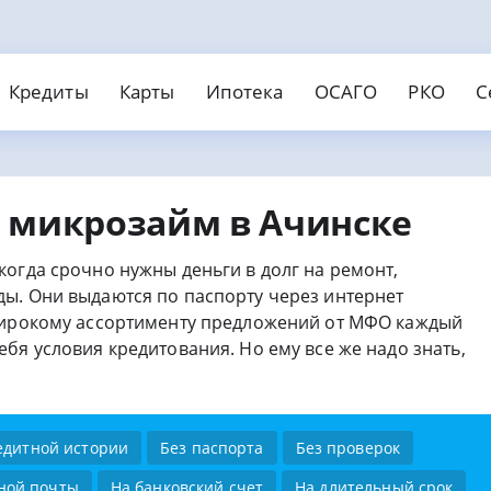
Кредиты
Карты
Ипотека
ОСАГО
РКО
С
едит наличными
Займы онлайн
нки
вости
МФО
Страховые
едитные карты
Дебето
отека
АГО
О для ИП и ООО
Страхование ипотеки
Открыть ИП
 микрозайм в Ачинске
обеспечения
Без отказа
На карту
инг банков
ты
Банковские карты
Рейтинг МФО
Кредитование
Рейтинг страховых
поручителей
С безпроцентным периодом
Валютные
поручителей
Без справок
Без паспорта
Без пров
огда срочно нужны деньги в долг на ремонт,
ичными
Пенсионерам
Без электронной почты
ы. Они выдаются по паспорту через интернет
охой историей
На карту Маэстро
 широкому ассортименту предложений от МФО каждый
бя условия кредитования. Но ему все же надо знать,
едитной истории
Без паспорта
Без проверок
ной почты
На банковский счет
На длительный срок