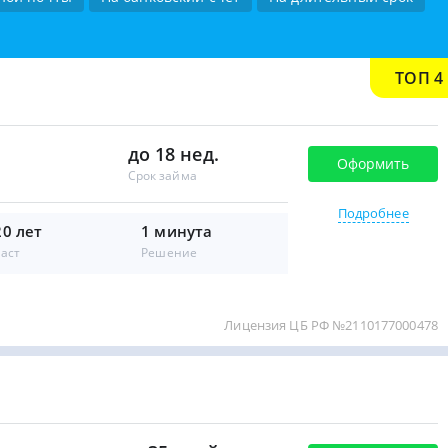
ТОП 4
до 18 нед.
Оформить
Срок займа
Подробнее
20 лет
1 минута
аст
Решение
Лицензия ЦБ РФ №2110177000478