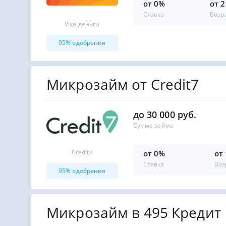
от 0%
от 2
Ставка
Возр
Viva деньги
95% одобрения
Микрозайм от Credit7
до 30 000 руб.
Сумма займа
Credit7
от 0%
от
Ставка
Воз
95% одобрения
Микрозайм в 495 Кредит