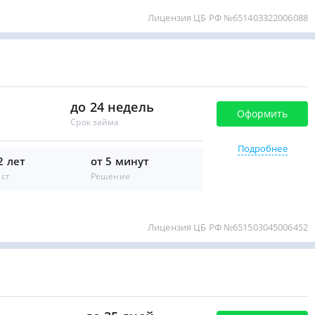
Лицензия ЦБ РФ №651403322006088
до 24 недель
Оформить
Срок займа
Подробнее
2 лет
от 5 минут
аст
Решение
Лицензия ЦБ РФ №651503045006452