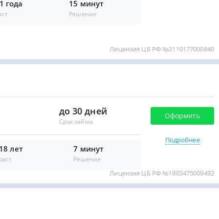
1 года
15 минут
аст
Решение
Лицензия ЦБ РФ №2110177000840
до 30 дней
Оформить
Срок займа
Подробнее
 18 лет
7 минут
раст
Решение
Лицензия ЦБ РФ №1903475009492