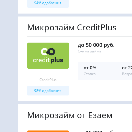
94% одобрения
Микрозайм CreditPlus
до 50 000 руб.
Сумма займа
от 0%
от 2
Ставка
Возр
CreditPlus
98% одобрения
Микрозайм от Езаем