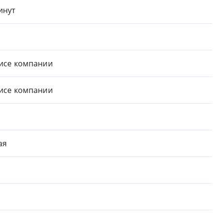
инут
исе компании
исе компании
ая