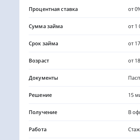
Процентная ставка
от 0
Сумма займа
от 1 
Срок займа
от 1
Возраст
от 1
Документы
Пасп
Решение
15 м
Получение
В оф
Работа
Стаж