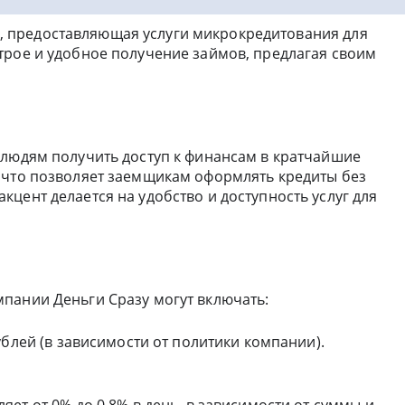
, предоставляющая услуги микрокредитования для
трое и удобное получение займов, предлагая своим
 людям получить доступ к финансам в кратчайшие
 что позволяет заемщикам оформлять кредиты без
цент делается на удобство и доступность услуг для
пании Деньги Сразу могут включать:
рублей (в зависимости от политики компании).
яет от 0% до 0.8% в день, в зависимости от суммы и