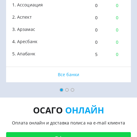
Ассоциация
Быстроденьги
Абсолют Страхование
0
1
0
0
5
0
Аспект
Е заем
Ак Барс Страхование
0
1
0
0
5
0
Арзамас
еКапуста
АльфаСтрахование
0
1
1
0
5
0
Аресбанк
Moneza
Альянс
0
1
9
0
5
0
Апабанк
Мани Мен
Альянс Жизнь
5
1
0
0
5
0
Все микрофинансовые компании
Все страховые компании
Все банки
ОСАГО
ОНЛАЙН
Оплата онлайн и доставка полиса на e-mail клиента