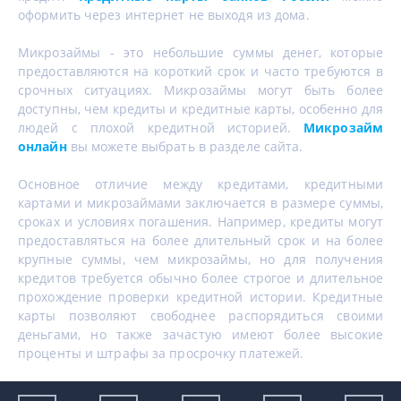
оформить через интернет не выходя из дома.
Микрозаймы - это небольшие суммы денег, которые
предоставляются на короткий срок и часто требуются в
срочных ситуациях. Микрозаймы могут быть более
доступны, чем кредиты и кредитные карты, особенно для
людей с плохой кредитной историей.
Микрозайм
онлайн
вы можете выбрать в разделе сайта.
Основное отличие между кредитами, кредитными
картами и микрозаймами заключается в размере суммы,
сроках и условиях погашения. Например, кредиты могут
предоставляться на более длительный срок и на более
крупные суммы, чем микрозаймы, но для получения
кредитов требуется обычно более строгое и длительное
прохождение проверки кредитной истории. Кредитные
карты позволяют свободнее распорядиться своими
деньгами, но также зачастую имеют более высокие
проценты и штрафы за просрочку платежей.