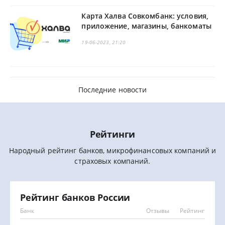
Карта Халва Совкомбанк: условия,
приложение, магазины, банкоматы
19-06-2023, 21:20
Последние новости
Рейтинги
Народный рейтинг банков, микрофинансовых компаний и
страховых компаний.
Рейтинг банков России
Рейтинг микрофинансовых компаний
Рейтинг страховых компаний
Банк
Название компании
Компания
Отзывы
Отзывы
Отзывы
Рейтинг
Рейтинг
Рейтинг