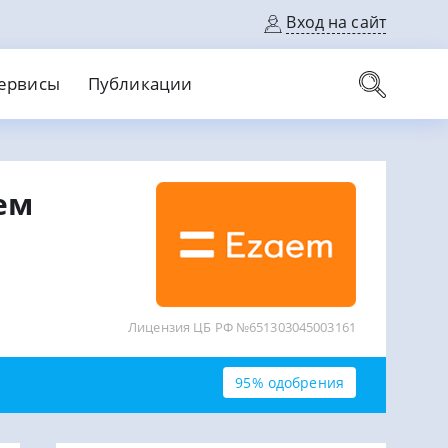
Вход на сайт
ервисы
Публикации
вые карты
ем
Выгодный
Без кредитной истории
С кэшбеком
ерок
Без процентов
Без справок
На банковский счет
На длительный срок
Лицензия ЦБ РФ №651303045003161
95% одобрения