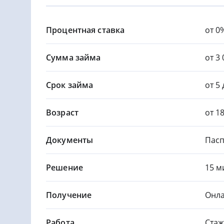
Процентная ставка
от 0
Сумма займа
от 3 
Срок займа
от 5
Возраст
от 1
Документы
Пасп
Решение
15 м
Получение
Онла
Работа
Стаж