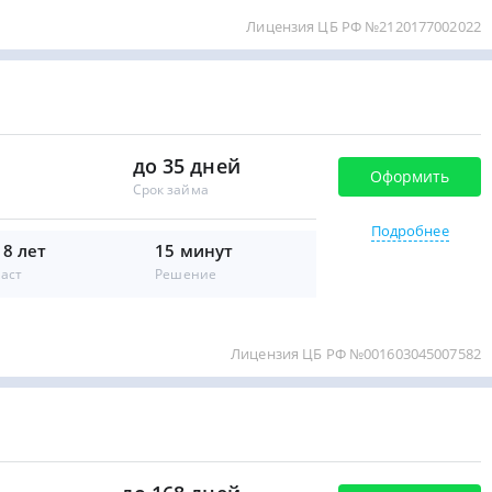
Лицензия ЦБ РФ №2120177002022
до 35 дней
Оформить
Срок займа
Подробнее
18 лет
15 минут
аст
Решение
Лицензия ЦБ РФ №001603045007582