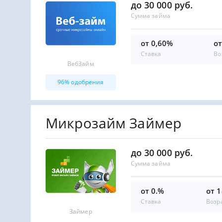
до 30 000 руб.
Сумма займа
от 0,60%
от
Ставка
Во
ВебЗайм
96% одобрения
Микрозайм Займер
до 30 000 руб.
Сумма займа
от 0.%
от 1
Ставка
Возр
Займер