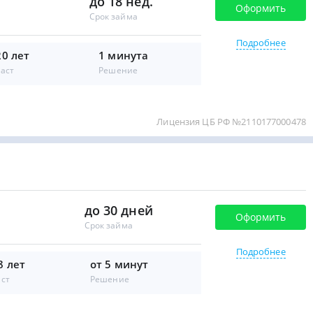
до 18 нед.
Оформить
Срок займа
Подробнее
20 лет
1 минута
аст
Решение
Лицензия ЦБ РФ №2110177000478
до 30 дней
Оформить
Срок займа
Подробнее
8 лет
от 5 минут
аст
Решение