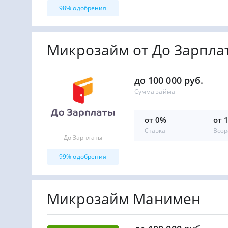
98% одобрения
Микрозайм от До Зарпла
до 100 000 руб.
Сумма займа
от 0%
от 
Ставка
Возр
До Зарплаты
99% одобрения
Микрозайм Манимен