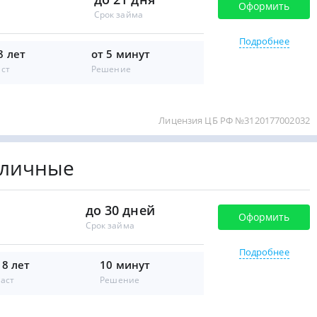
Оформить
Срок займа
Подробнее
8 лет
от 5 минут
аст
Решение
Лицензия ЦБ РФ №3120177002032
аличные
до 30 дней
Оформить
Срок займа
Подробнее
18 лет
10 минут
аст
Решение