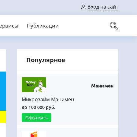
Вход на сайт
ервисы
Публикации
вые карты
Популярное
Выгодный
Без кредитной истории
С кэшбеком
ерок
Без процентов
Без справок
На банковский счет
На длительный срок
Манимен
Микрозайм Манимен
до 100 000 руб.
Оформить