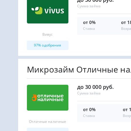
Сумма займа
от 0%
от 1
Ставка
Возр
Вивус
97% одобрения
Микрозайм Отличные н
до 30 000 руб.
Сумма займа
от 0%
от 
Ставка
Возр
Отличные наличные