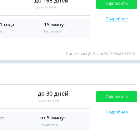
до 168 дней
Оформить
Срок займа
Подробнее
1 года
15 минут
аст
Решение
Лицензия ЦБ РФ №651303045033951
до 30 дней
Оформить
Срок займа
Подробнее
ет
от 5 минут
Решение