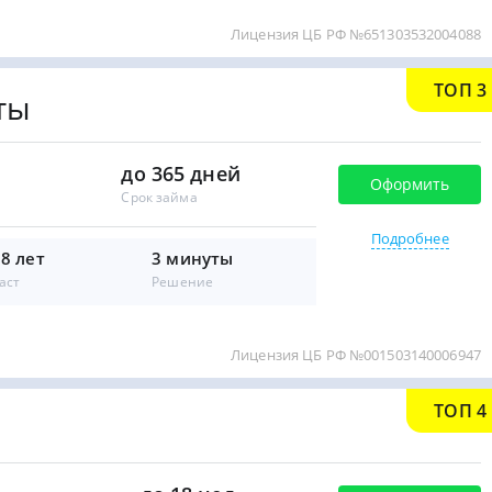
Лицензия ЦБ РФ №651303532004088
ТОП 3
ты
до 365 дней
Оформить
Срок займа
Подробнее
18 лет
3 минуты
аст
Решение
Лицензия ЦБ РФ №001503140006947
ТОП 4