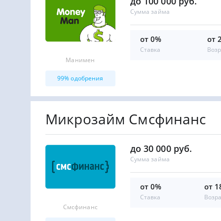
до 100 000 руб.
Сумма займа
от 0%
от 
Ставка
Возр
Манимен
99% одобрения
Микрозайм Смсфинанс
до 30 000 руб.
Сумма займа
от 0%
от 1
Ставка
Возр
Смсфинанс