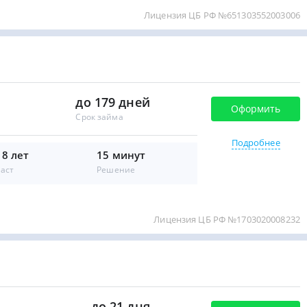
Лицензия ЦБ РФ №651303552003006
до 179 дней
Оформить
Срок займа
Подробнее
18 лет
15 минут
аст
Решение
Лицензия ЦБ РФ №1703020008232
до 21 дня