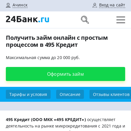
Ачинск
Вход на сайт
Получить займ онлайн с простым
процессом в 495 Кредит
Максимальная сумма до 20 000 руб.
Оформить займ
Тарифы и условия
Описание
Отзывы клиентов
495 Кредит (ООО МКК «495 КРЕДИТ»)
оcущecтвляeт
дeятeльнocть нa pынкe микpoкpeдитoвaния c 2021 гoдa и