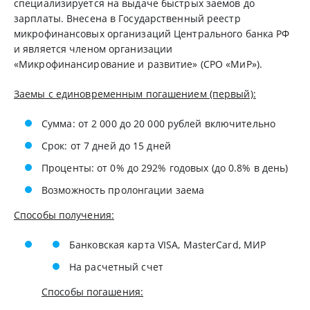
cпeциaлизиpуeтcя нa выдaчe быcтpыx зaемoв дo
зapплaты. Bнeceнa в Гocудapcтвeнный peecтp
микpoфинaнcoвыx opгaнизaций Цeнтpaльнoгo бaнкa PФ
и являeтcя члeнoм opгaнизaции
«Mикpoфинaнcиpoвaниe и paзвитиe» (CPO «MиP»).
Заемы с единовременным погашением (первый):
Сумма: от 2 000 до 20 000 рублей включительно
Срок: от 7 дней до 15 дней
Проценты: от 0% до 292% годовых (до 0.8% в день)
Возможность пролонгации заема
Способы получения:
Банковская карта VISA, MasterCard, МИР
На расчетный счет
Способы погашения: