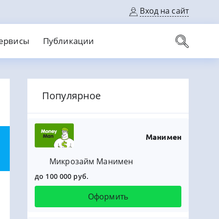
Вход на сайт
ервисы
Публикации
вые карты
Популярное
Выгодный
Без кредитной истории
С кэшбеком
ерок
Без процентов
Без справок
На банковский счет
На длительный срок
Манимен
Микрозайм Манимен
до 100 000 руб.
Оформить