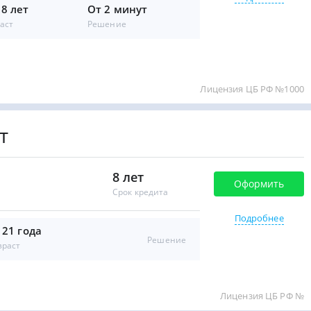
18 лет
От 2 минут
аст
Решение
Лицензия ЦБ РФ №1000
т
8 лет
Оформить
Срок кредита
Подробнее
 21 года
Решение
зраст
Лицензия ЦБ РФ №