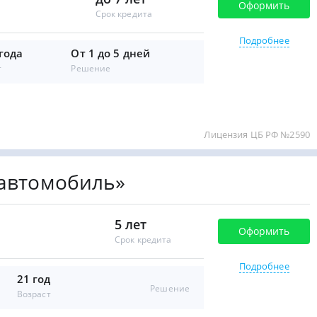
Оформить
Срок кредита
Подробнее
 года
От 1 до 5 дней
т
Решение
Лицензия ЦБ РФ №2590
 автомобиль»
5 лет
Оформить
Срок кредита
Подробнее
21 год
Решение
Возраст