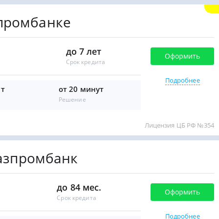
промбанке
до 7 лет
Оформить
Срок кредита
Подробнее
ет
от 20 минут
Решение
Лицензия ЦБ РФ №354
Газпромбанк
до 84 мес.
Оформить
Срок кредита
Подробнее