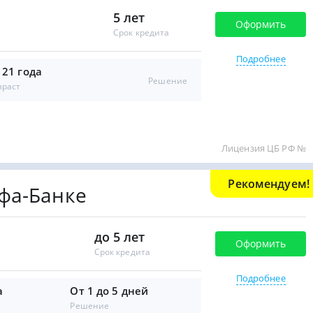
5 лет
Оформить
Срок кредита
Подробнее
 21 года
Решение
зраст
Лицензия ЦБ РФ №
Рекомендуем!
фа-Банке
до 5 лет
Оформить
Срок кредита
Подробнее
а
От 1 до 5 дней
Решение