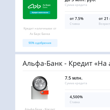
Сумма кредита
от 7.5%
от 21
Ставка
Возрас
Кредит наличными от
Ак Барс Банка
90% одобрения
Альфа-Банк - Кредит «На
7.5 млн.
Сумма кредита
4,500%
Ставка
Альфа-Банк - Кредит