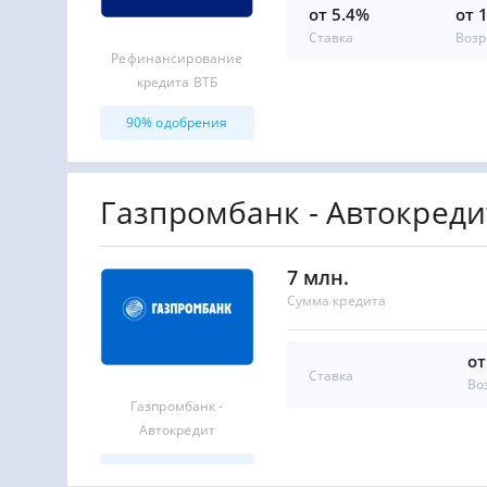
от 5.4%
от 
Ставка
Возр
Рефинансирование
кредита ВТБ
90% одобрения
Газпромбанк - Автокреди
7 млн.
Сумма кредита
от
Ставка
Во
Газпромбанк -
Автокредит