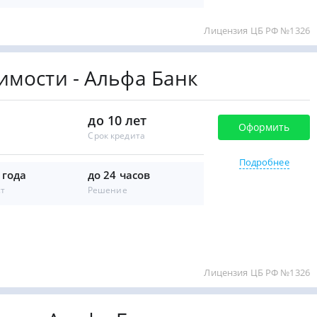
Лицензия ЦБ РФ №1326
имости - Альфа Банк
до 10 лет
Оформить
Срок кредита
Подробнее
 года
до 24 часов
ст
Решение
Лицензия ЦБ РФ №1326