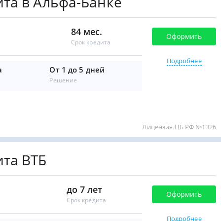
та в Альфа-Банке
84 мес.
Оформить
Срок кредита
Подробнее
а
От 1 до 5 дней
Решение
Лицензия ЦБ РФ №1326
та ВТБ
до 7 лет
Оформить
Срок кредита
Подробнее