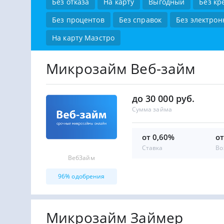
Без отказа
На карту
Выгодный
Без кр
Без процентов
Без справок
Без электрон
На карту Маэстро
Микрозайм Веб-займ
до 30 000 руб.
Сумма займа
от 0,60%
от
Ставка
Во
ВебЗайм
96% одобрения
Микрозайм Займер