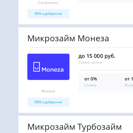
Смсфинанс
96% одобрения
Микрозайм Монеза
до 15 000 руб.
Сумма займа
от 0%
от 
Ставка
Возр
Монеза
98% одобрения
Микрозайм Турбозайм