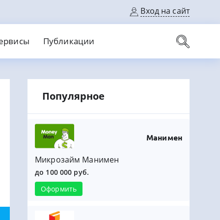
Вход на сайт
ервисы
Публикации
вые карты
Популярное
Выгодный
Без кредитной истории
С кэшбеком
ерок
Без процентов
Без справок
На банковский счет
На длительный срок
Манимен
Микрозайм Манимен
до 100 000 руб.
Оформить