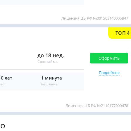
Лицензия ЦБ РФ №001503140006947
ТОП 4
до 18 нед.
Оформить
Срок займа
Подробнее
20 лет
1 минута
аст
Решение
Лицензия ЦБ РФ №2110177000478
во