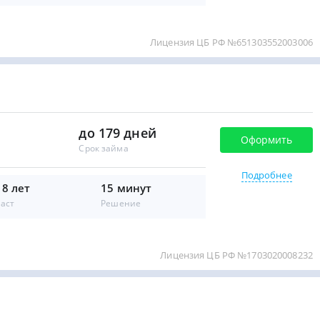
Лицензия ЦБ РФ №651303552003006
до 179 дней
Оформить
Срок займа
Подробнее
18 лет
15 минут
аст
Решение
Лицензия ЦБ РФ №1703020008232