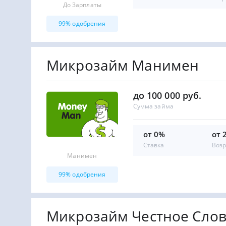
До Зарплаты
99% одобрения
Микрозайм Манимен
до 100 000 руб.
Сумма займа
от 0%
от 
Ставка
Возр
Манимен
99% одобрения
Микрозайм Честное Сло