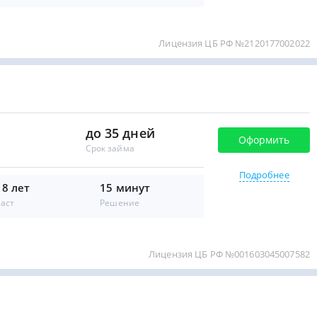
Лицензия ЦБ РФ №2120177002022
до 35 дней
Оформить
Срок займа
Подробнее
18 лет
15 минут
аст
Решение
Лицензия ЦБ РФ №001603045007582