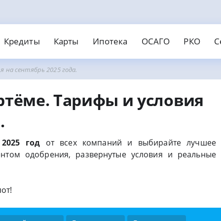
Кредиты
Карты
Ипотека
ОСАГО
РКО
С
я на сентябрь 2025 года.
едит наличными
Займы онлайн
нки
вости
МФО
Страховые
едитные карты
Дебето
отека
АГО
О для ИП и ООО
Страхование ипотеки
Открыть ИП
ртёме. Тарифы и условия
обеспечения
Без отказа
На карту
инг банков
ты
Банковские карты
Рейтинг МФО
Кредитование
Рейтинг страховых
поручителей
С безпроцентным периодом
Валютные
поручителей
Без справок
Без паспорта
Без пров
.
ичными
Пенсионерам
Без электронной почты
охой историей
На карту Маэстро
2025 год
от всех компаний и выбирайте лучшее
нтом одобрения, развернутые условия и реальные
от!