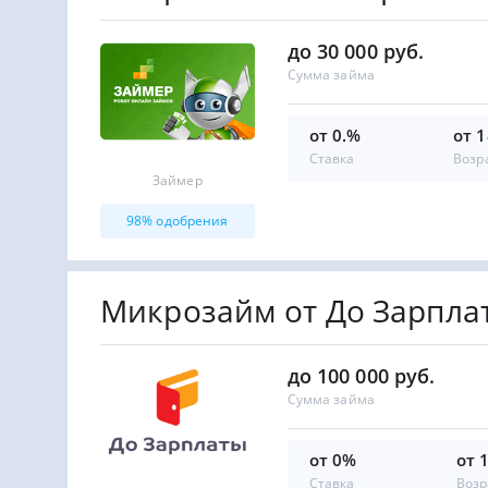
до 30 000 руб.
Сумма займа
от 0.%
от 1
Ставка
Возр
Займер
98% одобрения
Микрозайм от До Зарпла
до 100 000 руб.
Сумма займа
от 0%
от 
Ставка
Возр