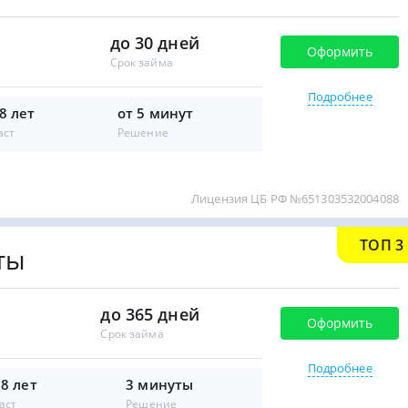
до 30 дней
Оформить
Срок займа
Подробнее
8 лет
от 5 минут
аст
Решение
Лицензия ЦБ РФ №651303532004088
ТОП 3
ты
до 365 дней
Оформить
Срок займа
Подробнее
18 лет
3 минуты
аст
Решение