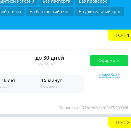
едитной истории
Без паспорта
Без проверок
ной почты
На банковский счет
На длительный срок
ТОП 1
до 30 дней
Оформить
Срок займа
Подробнее
 18 лет
15 минут
зраст
Решение
Лицензия ЦБ РФ №2/11/08/27/000326
ТОП 2