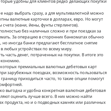
оторые удобны для клиентов редко делающих покупки
е надо выбрать сразу, а для мультивалютной можно
пны валютные карточки в долларах, евро. Но могут
 счета (юани, йены, фунты стерлингов).
полностью без наличных сложно и при поездках за
имать. За операцию в сторонних банкоматах обычно
 но иногда банки предлагают бесплатное снятие
 в любых устройствах по всему миру.
ь часть денег, потраченных на покупки. В итоге это
экономию.
екоторых премиальных валютных дебетовых карт
 при зарубежных поездках, возможность пользоваться
а границу приходиться часто, то такие опции помогут
комфортней.
ко выгодна и удобна конкретная валютная дебетовая
ляют оценить лучше всего. В них можно найти
х продукта, но и о подводных камнях или различных