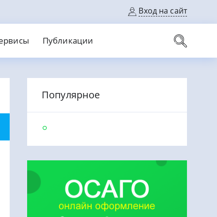
Вход на сайт
ервисы
Публикации
вые карты
Популярное
Выгодный
Без кредитной истории
С кэшбеком
ерок
Без процентов
Без справок
На банковский счет
На длительный срок