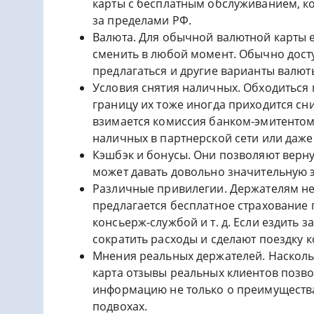
карты с бесплатным обслуживанием, к
за пределами РФ.
Валюта. Для обычной валютной карты е
сменить в любой момент. Обычно досту
предлагаться и другие варианты валюты
Условия снятия наличных. Обходиться 
границу их тоже иногда приходится сн
взимается комиссия банком-эмитентом,
наличных в партнерской сети или даже
Кэшбэк и бонусы. Они позволяют вернут
может давать довольно значительную 
Различные привилегии. Держателям н
предлагается бесплатное страхование
консьерж-службой и т. д. Если ездить з
сократить расходы и сделают поездку 
Мнения реальных держателей. Насколь
карта отзывы реальных клиентов позво
информацию не только о преимущества
подвохах.