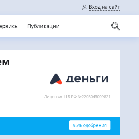
Вход на сайт
ервисы
Публикации
вые карты
ем
Выгодный
Без кредитной истории
С кэшбеком
ерок
Без процентов
Без справок
На банковский счет
На длительный срок
Лицензия ЦБ РФ №2203045009821
95% одобрения