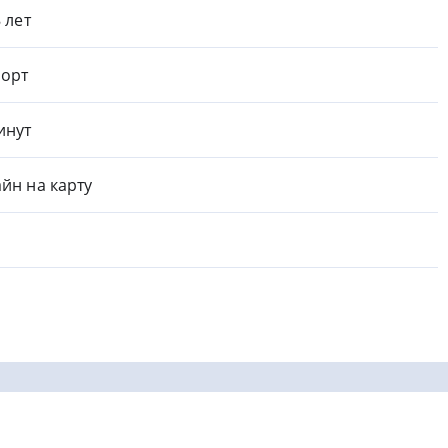
8 лет
орт
инут
йн на карту