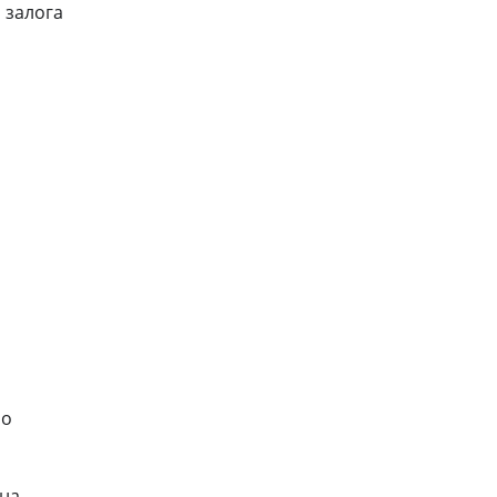
 залога
но
на