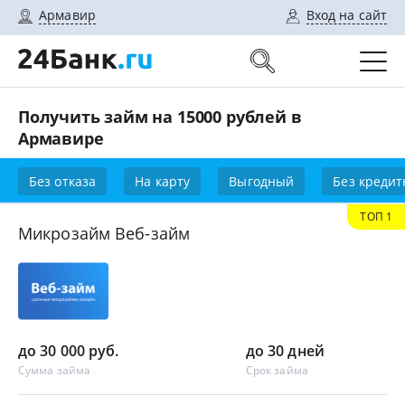
Армавир
Вход на сайт
Получить займ на 15000 рублей в
Армавире
Без отказа
На карту
Выгодный
Без кредит
ТОП 1
Микрозайм Веб-займ
до 30 000 руб.
до 30 дней
Сумма займа
Срок займа