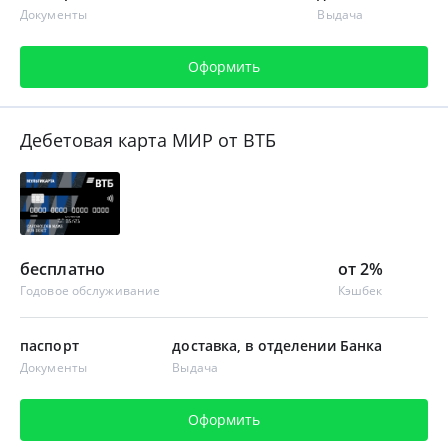
Документы
Выдача
Оформить
Дебетовая карта МИР от ВТБ
бесплатно
от 2%
Годовое обслуживание
Кэшбек
паспорт
доставка, в отделении Банка
Документы
Выдача
Оформить