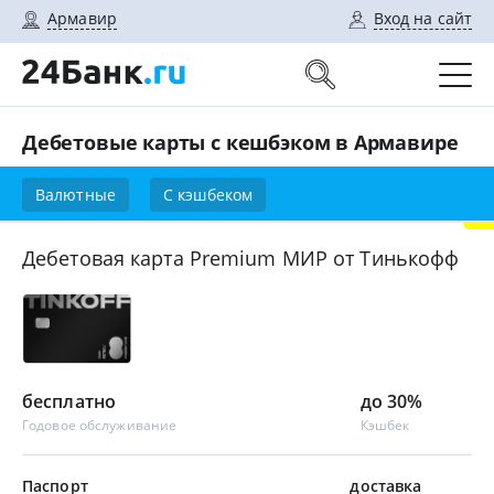
Армавир
Вход на сайт
Дебетовые карты с кешбэком в Армавире
Валютные
С кэшбеком
Дебетовая карта Premium МИР от Тинькофф
бесплатно
до 30%
Годовое обслуживание
Кэшбек
Паспорт
доставка