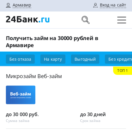
Армавир
Вход на сайт
Получить займ на 30000 рублей в
Армавире
Без отказа
На карту
Выгодный
Без кредит
ТОП 1
Микрозайм Веб-займ
до 30 000 руб.
до 30 дней
Сумма займа
Срок займа