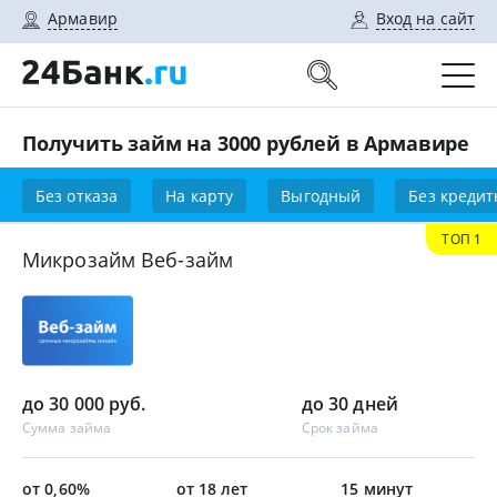
Армавир
Вход на сайт
Получить займ на 3000 рублей в Армавире
Без отказа
На карту
Выгодный
Без кредит
ТОП 1
Микрозайм Веб-займ
до 30 000 руб.
до 30 дней
Сумма займа
Срок займа
от 0,60%
от 18 лет
15 минут