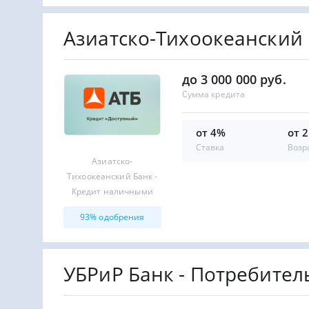
Азиатско-Тихоокеанский
до 3 000 000 руб.
Сумма кредита
от 4%
от 
Ставка
Возр
Азиатско-
Тихоокеанский Банк -
Кредит наличными
93% одобрения
УБРиР Банк - Потребител