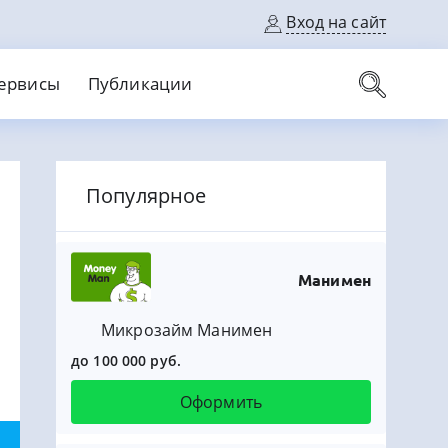
Вход на сайт
ервисы
Публикации
вые карты
Популярное
Выгодный
Без кредитной истории
С кэшбеком
ерок
Без процентов
Без справок
На банковский счет
На длительный срок
Манимен
Микрозайм Манимен
до 100 000 руб.
Оформить