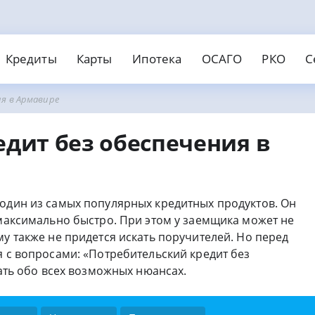
Кредиты
Карты
Ипотека
ОСАГО
РКО
С
я в Армавире
едит наличными
Займы онлайн
нки
вости
МФО
Страховые
едитные карты
Дебето
отека
АГО
О для ИП и ООО
Страхование ипотеки
Открыть ИП
дит без обеспечения в
обеспечения
Без отказа
На карту
инг банков
ты
Банковские карты
Рейтинг МФО
Кредитование
Рейтинг страховых
поручителей
С безпроцентным периодом
Валютные
поручителей
Без справок
Без паспорта
Без пров
ичными
Пенсионерам
Без электронной почты
охой историей
На карту Маэстро
 один из самых популярных кредитных продуктов. Он
 максимально быстро. При этом у заемщика может не
му также не придется искать поручителей. Но перед
я с вопросами: «Потребительский кредит без
нать обо всех возможных нюансах.