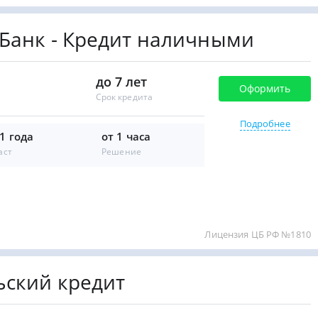
 Банк - Кредит наличными
до 7 лет
Оформить
Срок кредита
Подробнее
21 года
от 1 часа
аст
Решение
Лицензия ЦБ РФ №1810
ьский кредит