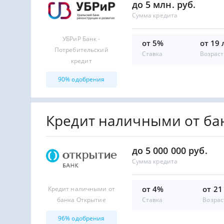
до 5 млн. руб.
Сумма кредита
УБРиР Банк -
от 5%
от 19 
Потребительский
Ставка
Возраст
кредит
90% одобрения
Кредит наличными от ба
до 5 000 000 руб.
Сумма кредита
от 4%
от 21
Кредит наличными от
Ставка
Возрас
банка Открытие
96% одобрения