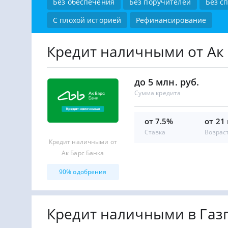
Без обеспечения
Без поручителей
Без с
С плохой историей
Рефинансирование
Кредит наличными от Ак 
до 5 млн. руб.
Сумма кредита
от 7.5%
от 21
Ставка
Возрас
Кредит наличными от
Ак Барс Банка
90% одобрения
Кредит наличными в Газ