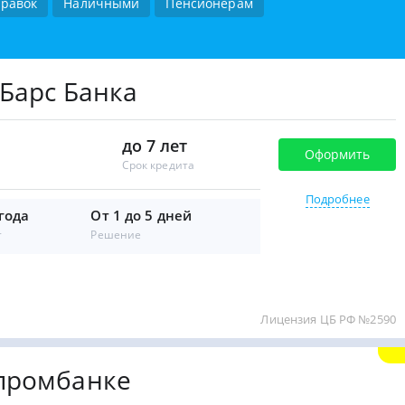
правок
Наличными
Пенсионерам
Барс Банка
до 7 лет
Оформить
Срок кредита
Подробнее
 года
От 1 до 5 дней
т
Решение
Лицензия ЦБ РФ №2590
промбанке