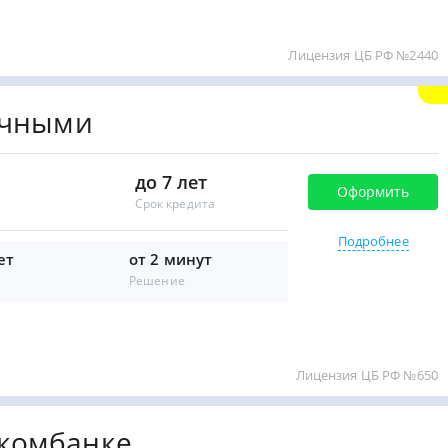
Лицензия ЦБ РФ №2440
ичными
до 7 лет
Оформить
Срок кредита
Подробнее
ет
от 2 минут
Решение
Лицензия ЦБ РФ №650
вкомбанке