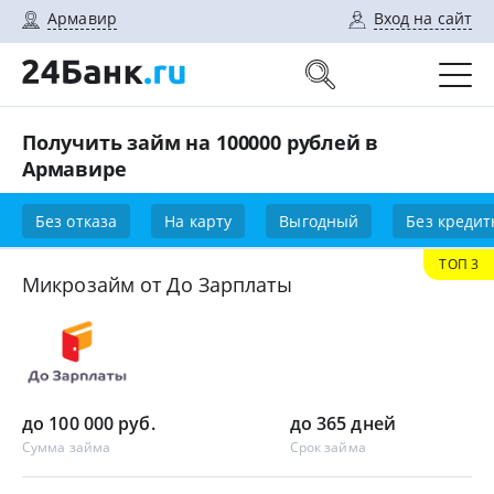
Армавир
Вход на сайт
Получить займ на 100000 рублей в
Армавире
Без отказа
На карту
Выгодный
Без кредит
ТОП 3
Микрозайм от До Зарплаты
до 100 000 руб.
до 365 дней
Сумма займа
Срок займа