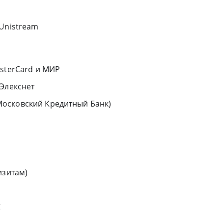
 Unistream
asterCard и МИР
 Элекснет
осковский Кредитный Банк)
изитам)
С