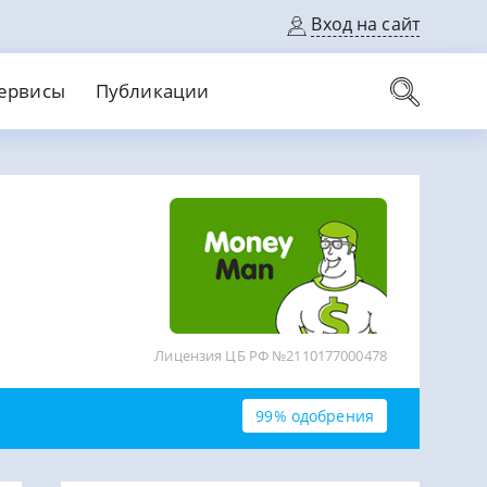
Вход на сайт
ервисы
Публикации
вые карты
Выгодный
Без кредитной истории
С кэшбеком
ерок
Без процентов
Без справок
На банковский счет
На длительный срок
Лицензия ЦБ РФ №2110177000478
99% одобрения