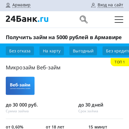
Армавир
Вход на сайт
Получить займ на 5000 рублей в Армавире
Без отказа
На карту
Выгодный
Без кредит
ТОП 1
Микрозайм Веб-займ
до 30 000 руб.
до 30 дней
Сумма займа
Срок займа
от 0,60%
от 18 лет
15 минут