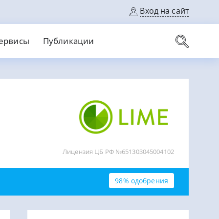
Вход на сайт
ервисы
Публикации
вые карты
Выгодный
Без кредитной истории
С кэшбеком
ерок
Без процентов
Без справок
На банковский счет
На длительный срок
Лицензия ЦБ РФ №651303045004102
98% одобрения