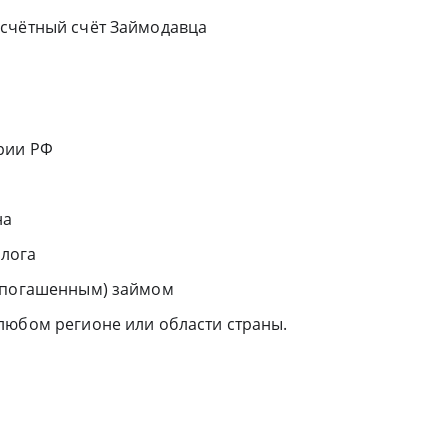
асчётный счёт Займодавца
рии РФ
на
алога
непогашенным) займом
любом регионе или области страны.