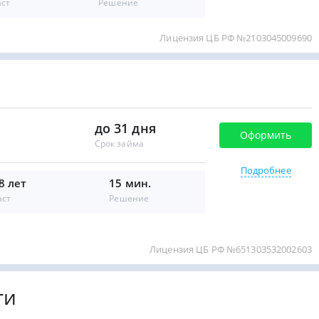
аст
Решение
Лицензия ЦБ РФ №2103045009690
до 31 дня
Оформить
Срок займа
Подробнее
8 лет
15 мин.
аст
Решение
Лицензия ЦБ РФ №651303532002603
ги