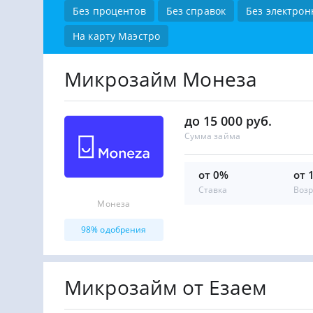
Без процентов
Без справок
Без электрон
На карту Маэстро
Микрозайм Монеза
до 15 000 руб.
Сумма займа
от 0%
от 
Ставка
Возр
Монеза
98% одобрения
Микрозайм от Езаем