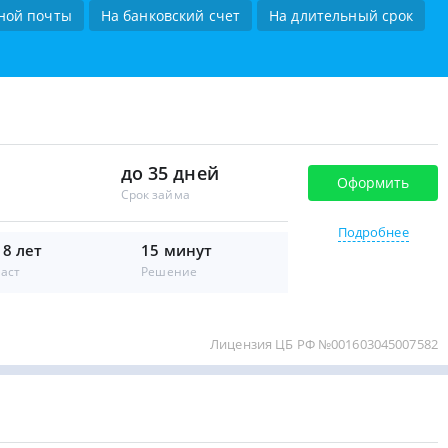
ной почты
На банковский счет
На длительный срок
до 35 дней
Оформить
Срок займа
Подробнее
18 лет
15 минут
аст
Решение
Лицензия ЦБ РФ №001603045007582