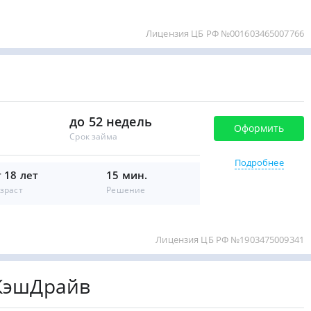
Лицензия ЦБ РФ №001603465007766
до 52 недель
Оформить
Срок займа
Подробнее
т 18 лет
15 мин.
зраст
Решение
Лицензия ЦБ РФ №1903475009341
 КэшДрайв