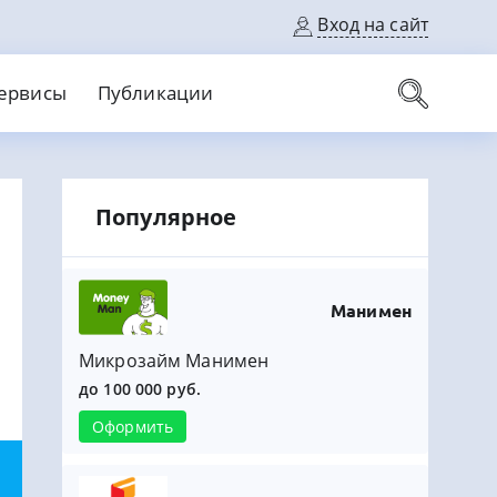
Вход на сайт
ервисы
Публикации
вые карты
Популярное
Выгодный
Без кредитной истории
С кэшбеком
ерок
Без процентов
Без справок
На банковский счет
На длительный срок
Манимен
Микрозайм Манимен
до 100 000 руб.
Оформить