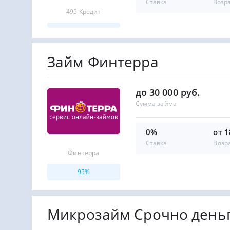
Ставка
Возр
495 Кредит
Займ Финтерра
до 30 000 руб.
Сумма займа
0%
от 1
Ставка
Возр
Финтерра
95%
Микрозайм Срочно день