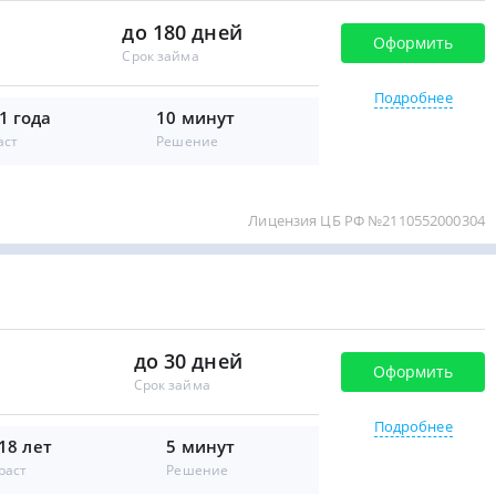
до 180 дней
Оформить
Срок займа
Подробнее
1 года
10 минут
аст
Решение
Лицензия ЦБ РФ №2110552000304
до 30 дней
Оформить
Срок займа
Подробнее
 18 лет
5 минут
раст
Решение