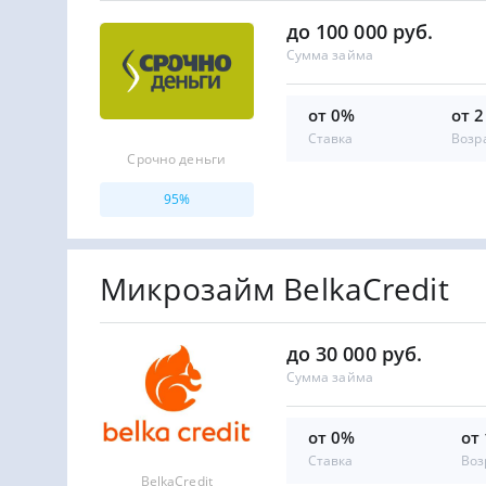
до 100 000 руб.
Сумма займа
от 0%
от 2
Ставка
Возр
Срочно деньги
95%
Микрозайм BelkaCredit
до 30 000 руб.
Сумма займа
от 0%
от
Ставка
Воз
BelkaCredit