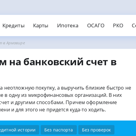
Кредиты
Карты
Ипотека
ОСАГО
РКО
С
т в Армавире
едит наличными
Займы онлайн
нки
вости
МФО
Страховые
едитные карты
Дебето
отека
АГО
О для ИП и ООО
Страхование ипотеки
Открыть ИП
 на банковский счет в
обеспечения
Без отказа
На карту
инг банков
ты
Банковские карты
Рейтинг МФО
Кредитование
Рейтинг страховых
поручителей
С безпроцентным периодом
Валютные
поручителей
Без справок
Без паспорта
Без пров
ичными
Пенсионерам
Без электронной почты
охой историей
На карту Маэстро
на неотложную покупку, а выручить близкие быстро не
е в одну из микрофинансовых организаций. В них
счет и другими способами. Причем оформление
ни и для этого не придется куда-то ходить.
едитной истории
Без паспорта
Без проверок