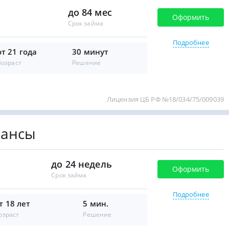
до 84 мес
Оформить
Срок займа
Подробнее
от 21 года
30 минут
Возраст
Решение
Лицензия ЦБ РФ №18/034/75/009039
нансы
до 24 недель
Оформить
Срок займа
Подробнее
т 18 лет
5 мин.
озраст
Решение