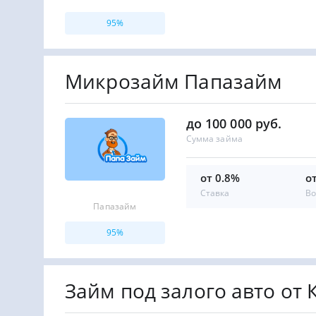
95%
Микрозайм Папазайм
до 100 000 руб.
Сумма займа
от 0.8%
о
Ставка
Во
Папазайм
95%
Займ под залого авто от