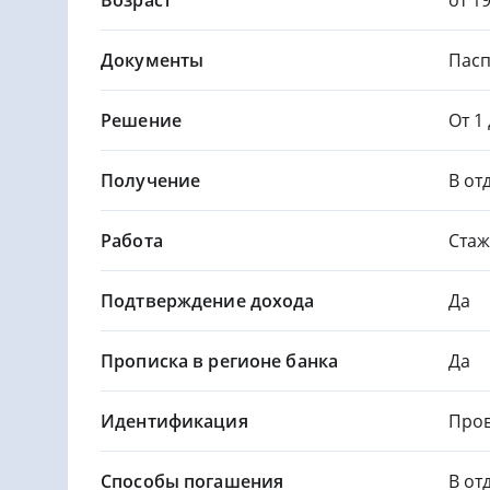
Документы
Пасп
Решение
От 1
Получение
В от
Работа
Стаж
Подтверждение дохода
Да
Прописка в регионе банка
Да
Идентификация
Пров
Способы погашения
В от