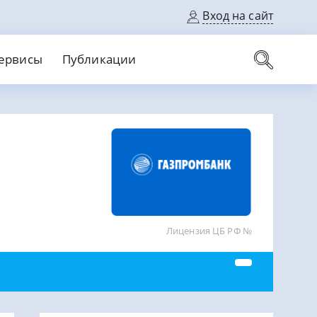
Вход на сайт
ервисы
Публикации
вые карты
Выгодный
Без кредитной истории
С кэшбеком
ерок
Без процентов
Без справок
На банковский счет
На длительный срок
Лицензия ЦБ РФ №