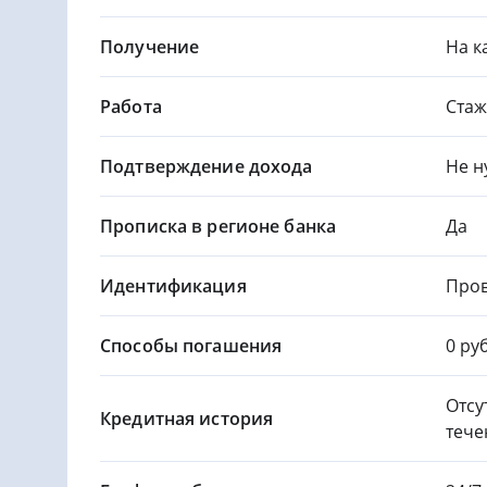
Получение
На к
Работа
Стаж
Подтверждение дохода
Не н
Прописка в регионе банка
Да
Идентификация
Пров
Способы погашения
0 ру
Отсу
Кредитная история
тече