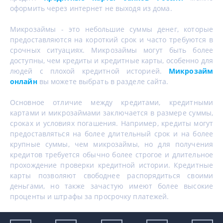
оформить через интернет не выходя из дома.
Микрозаймы - это небольшие суммы денег, которые
предоставляются на короткий срок и часто требуются в
срочных ситуациях. Микрозаймы могут быть более
доступны, чем кредиты и кредитные карты, особенно для
людей с плохой кредитной историей.
Микрозайм
онлайн
вы можете выбрать в разделе сайта.
Основное отличие между кредитами, кредитными
картами и микрозаймами заключается в размере суммы,
сроках и условиях погашения. Например, кредиты могут
предоставляться на более длительный срок и на более
крупные суммы, чем микрозаймы, но для получения
кредитов требуется обычно более строгое и длительное
прохождение проверки кредитной истории. Кредитные
карты позволяют свободнее распорядиться своими
деньгами, но также зачастую имеют более высокие
проценты и штрафы за просрочку платежей.