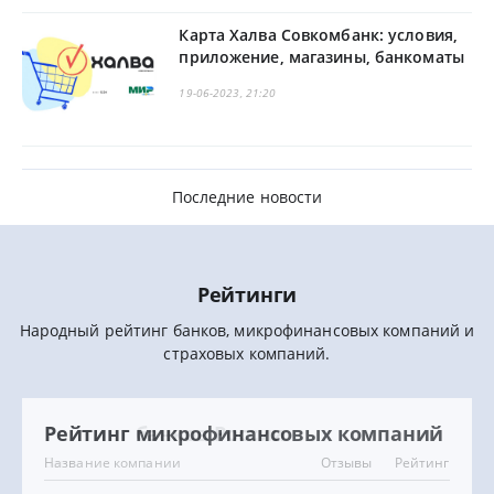
Карта Халва Совкомбанк: условия,
приложение, магазины, банкоматы
19-06-2023, 21:20
Последние новости
Рейтинги
Народный рейтинг банков, микрофинансовых компаний и
страховых компаний.
Рейтинг банков России
Рейтинг микрофинансовых компаний
Рейтинг страховых компаний
Банк
Название компании
Компания
Отзывы
Отзывы
Отзывы
Рейтинг
Рейтинг
Рейтинг