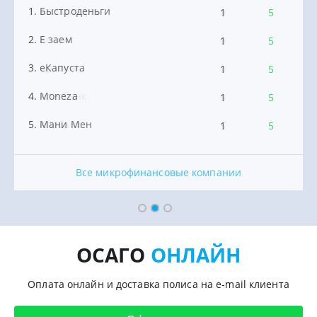
Ассоциация
Быстроденьги
Абсолют Страхование
0
1
0
0
5
0
Аспект
Е заем
Ак Барс Страхование
0
1
0
0
5
0
Арзамас
еКапуста
АльфаСтрахование
0
1
1
0
5
0
Аресбанк
Moneza
Альянс
0
1
9
0
5
0
Апабанк
Мани Мен
Альянс Жизнь
5
1
0
0
5
0
Все микрофинансовые компании
Все страховые компании
Все банки
ОСАГО
ОНЛАЙН
Оплата онлайн и доставка полиса на e-mail клиента