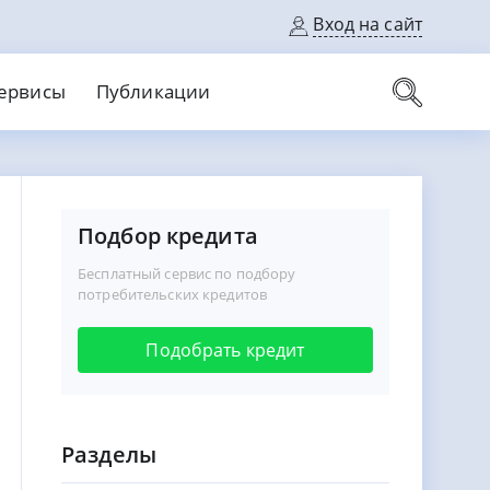
Вход на сайт
ервисы
Публикации
вые карты
Выгодный
Без кредитной истории
Подбор кредита
С кэшбеком
ерок
Без процентов
Без справок
Бесплатный сервис по подбору
На банковский счет
На длительный срок
потребительских кредитов
Подобрать кредит
Разделы