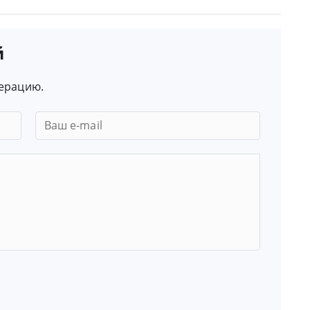
й
ерацию.