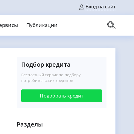
Вход на сайт
ервисы
Публикации
вые карты
Выгодный
Без кредитной истории
Подбор кредита
С кэшбеком
ерок
Без процентов
Без справок
Бесплатный сервис по подбору
На банковский счет
На длительный срок
потребительских кредитов
Подобрать кредит
Разделы