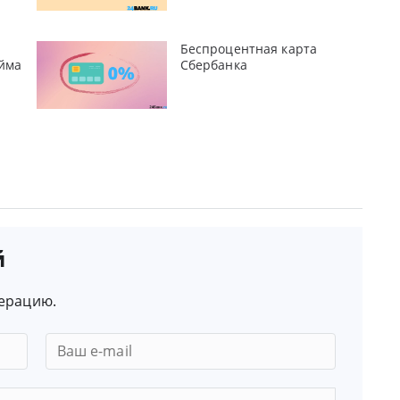
Беспроцентная карта
йма
Сбербанка
й
ерацию.