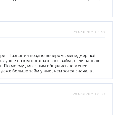
29 мая 2025 03:48
торе . Позвонил поздно вечером , менеджер всё
как лучше потом погашать этот займ , если раньше
и . По моему , мы с ним общались не менее
 даже больше займ у них , чем хотел сначала .
28 мая 2025 08:39