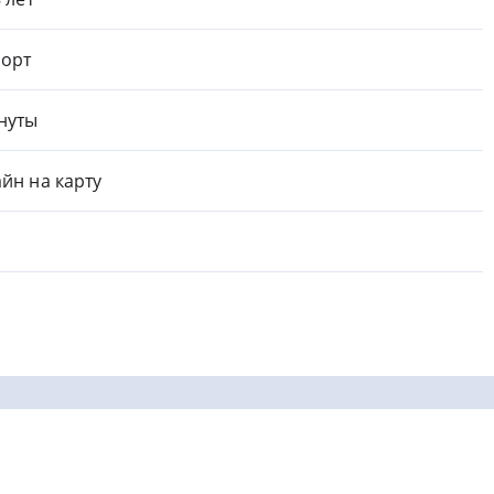
орт
нуты
йн на карту