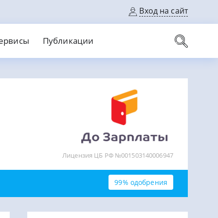
Вход на сайт
ервисы
Публикации
вые карты
Выгодный
Без кредитной истории
С кэшбеком
ерок
Без процентов
Без справок
На банковский счет
На длительный срок
Лицензия ЦБ РФ №001503140006947
99% одобрения