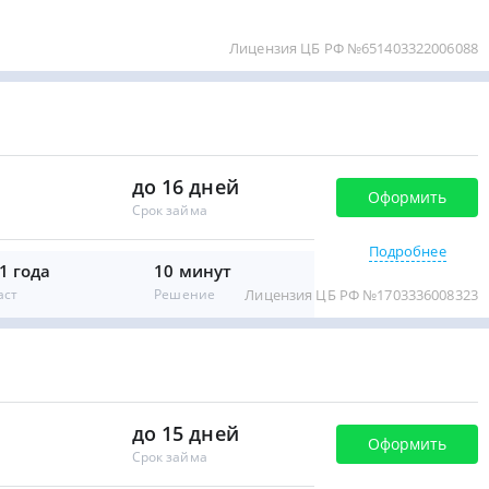
Лицензия ЦБ РФ №651403322006088
до 16 дней
Оформить
Срок займа
Подробнее
1 года
10 минут
аст
Решение
Лицензия ЦБ РФ №1703336008323
до 15 дней
Оформить
Срок займа