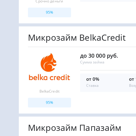
Срочно деньги
95%
Микрозайм BelkaCredit
до 30 000 руб.
Сумма займа
от 0%
от
Ставка
Воз
BelkaCredit
95%
Микрозайм Папазайм