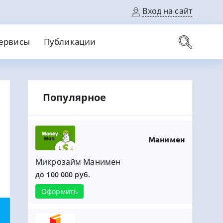
Вход на сайт
ервисы
Публикации
вые карты
Популярное
Выгодный
Без кредитной истории
С кэшбеком
ерок
Без процентов
Без справок
На банковский счет
На длительный срок
Манимен
Микрозайм Манимен
до 100 000 руб.
Оформить