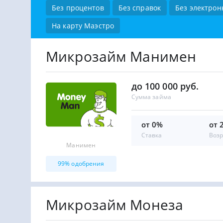
Без процентов
Без справок
Без электрон
На карту Маэстро
Микрозайм Манимен
до 100 000 руб.
Сумма займа
от 0%
от 
Ставка
Возр
Манимен
99% одобрения
Микрозайм Монеза