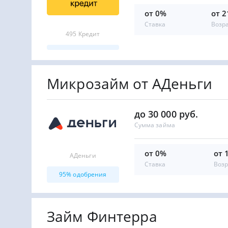
от 0%
от 2
Ставка
Возр
495 Кредит
Микрозайм от АДеньги
до 30 000 руб.
Сумма займа
от 0%
от 
АДеньги
Ставка
Возр
95% одобрения
Займ Финтерра