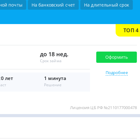
ной почты
На банковский счет
На длительный срок
ТОП 4
до 18 нед.
Оформить
Срок займа
Подробнее
20 лет
1 минута
аст
Решение
Лицензия ЦБ РФ №2110177000478