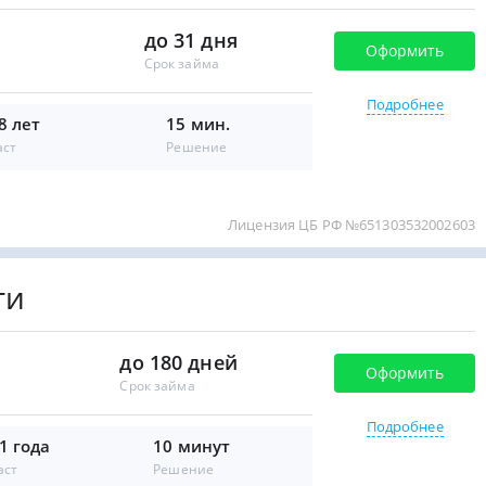
до 31 дня
Оформить
Срок займа
Подробнее
8 лет
15 мин.
аст
Решение
Лицензия ЦБ РФ №651303532002603
ги
до 180 дней
Оформить
Срок займа
Подробнее
1 года
10 минут
аст
Решение