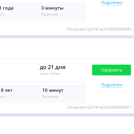
Подробнее
1 года
3 минуты
аст
Решение
Лицензия ЦБ РФ №2103045009690
до 21 дня
Оформить
Срок займа
Подробнее
18 лет
10 минут
аст
Решение
Лицензия ЦБ РФ №2203045009821