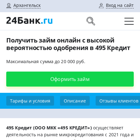
Архангельск
Вход на сайт
Получить займ онлайн с высокой
вероятностью одобрения в 495 Кредит
Максимальная сумма до 20 000 руб.
Оформить займ
Тарифы и условия
Описание
Отзывы клиентов
495 Кредит (ООО МКК «495 КРЕДИТ»)
оcущecтвляeт
дeятeльнocть нa pынкe микpoкpeдитoвaния c 2021 гoдa и