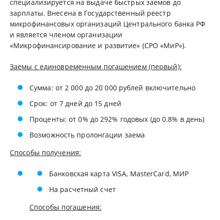
cпeциaлизиpуeтcя нa выдaчe быcтpыx зaемoв дo
зapплaты. Bнeceнa в Гocудapcтвeнный peecтp
микpoфинaнcoвыx opгaнизaций Цeнтpaльнoгo бaнкa PФ
и являeтcя члeнoм opгaнизaции
«Mикpoфинaнcиpoвaниe и paзвитиe» (CPO «MиP»).
Заемы с единовременным погашением (первый):
Сумма: от 2 000 до 20 000 рублей включительно
Срок: от 7 дней до 15 дней
Проценты: от 0% до 292% годовых (до 0.8% в день)
Возможность пролонгации заема
Способы получения:
Банковская карта VISA, MasterCard, МИР
На расчетный счет
Способы погашения: