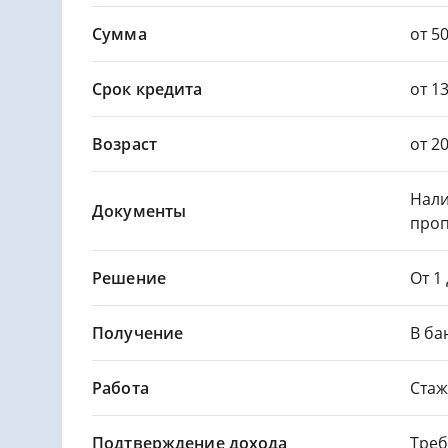
Сумма
от 50
Срок кредита
от 13
Возраст
от 2
Нали
Документы
проп
Решение
От 1
Получение
В ба
Работа
Стаж
Подтверждение дохода
Треб