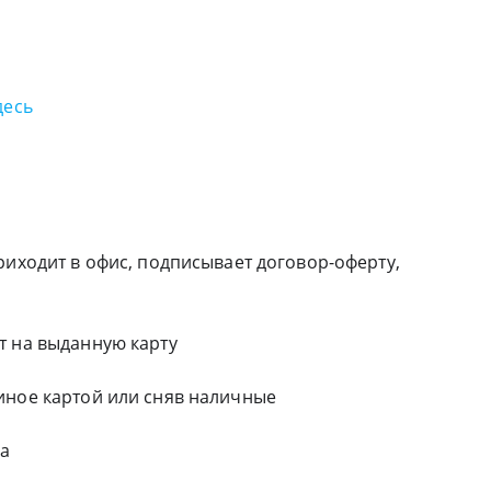
десь
риходит в офис, подписывает договор-оферту,
т на выданную карту
иное картой или сняв наличные
га