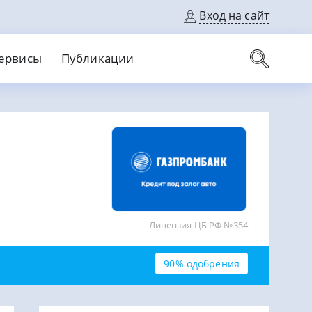
Вход на сайт
ервисы
Публикации
вые карты
Выгодный
Без кредитной истории
С кэшбеком
ерок
Без процентов
Без справок
На банковский счет
На длительный срок
Лицензия ЦБ РФ №354
90% одобрения