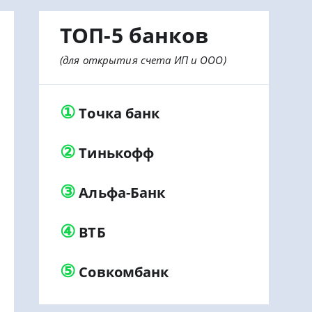
ТОП-5 банков
(для открытия счета ИП и ООО)
①
Точка банк
②
Тинькофф
③
Альфа-Банк
④
ВТБ
⑤
Совкомбанк