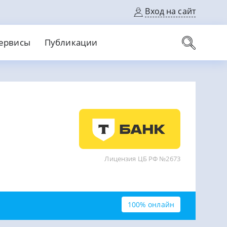
Вход на сайт
ервисы
Публикации
вые карты
Выгодный
Без кредитной истории
С кэшбеком
ерок
Без процентов
Без справок
На банковский счет
На длительный срок
Лицензия ЦБ РФ №2673
100% онлайн