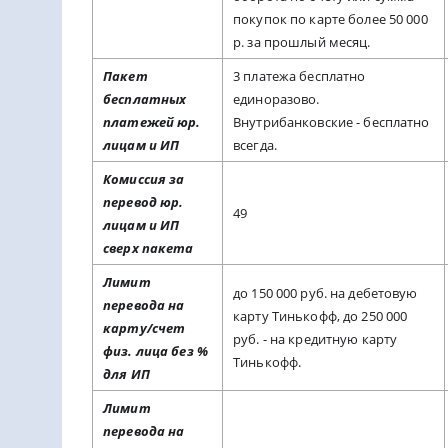
покупок по карте более 50 000
р. за прошлый месяц.
Пакет
3 платежа бесплатно
бесплатных
единоразово.
платежей юр.
Внутрибанковские - бесплатно
лицам и ИП
всегда.
Комиссия за
перевод юр.
49
лицам и ИП
сверх пакета
Лимит
до 150 000 руб. на дебетовую
перевода на
карту Тинькофф, до 250 000
карту/счет
руб. - на кредитную карту
физ. лица без %
Тинькофф.
для ИП
Лимит
перевода на