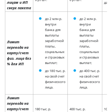
лицам и ИП
далее
сверх пакета
до 2 млн р.
до 2 млн р.
внутри
внутри
банка для
банка для
выплаты
выплаты
заработной
заработной
Лимит
платы,
платы,
перевода на
социальных
социальных
карту/счет
и страховых
и страховых
физ. лица без
выплат;
выплат;
% для ИП
до 180 тыс. р.
до 400 тыс. р.
на свой счет
на свой счет
физического
физического
лица.
лица.
Лимит
перевода на
карту/счет
180 тыс. р.
400 тыс. р.
100 т