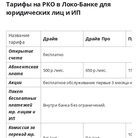
Тарифы на РКО в Локо-Банке для
юридических лиц и ИП
Название
Драйв
Драйв Про
Про
тарифа
Открытие
бесплатно
счета
Абонентская
500 р./мес.
650 р./мес.
1500 
плата
Акции
бесплатное обслуживание первые 3 месяца на т
Пакет
бесплатных
платежей
Внутри банка без ограничений.
юр. лицам и
ИП
Комиссия за
перевод юр.
10 ш
0 р./шт.
0 р./шт.