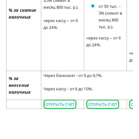
3,5% (лимит в
от 50 тыс. -
месяц 800 тыс. р.).
% за снятие
3% (лимит в
наличных
месяц 800
через кассу – от 6
тыс. р.).
до 24%.
через кассу – от 6
до 24%.
через
до 2
Через банкомат - от 0 до 0,7%.
% за
внесение
Через кассу - от 6 до 10%.
наличных
ОТКРЫТЬ СЧЕТ
ОТКРЫТЬ СЧЕТ
ОТК