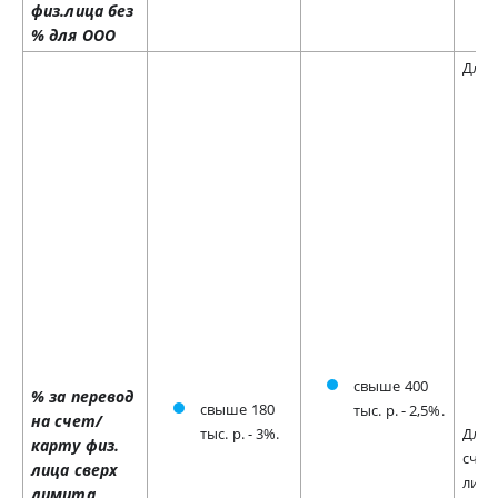
физ.лица без
% для ООО
Для 
свыше 400
% за перевод
свыше 180
тыс. р. - 2,5%.
на счет/
тыс. р. - 3%.
Для 
карту физ.
счет
лица сверх
лица)
лимита