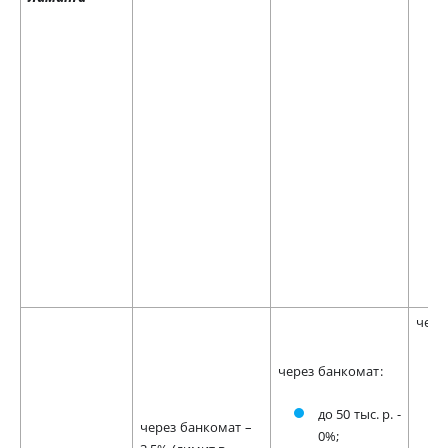
чере
через банкомат:
до 50 тыс. р. -
через банкомат –
0%;