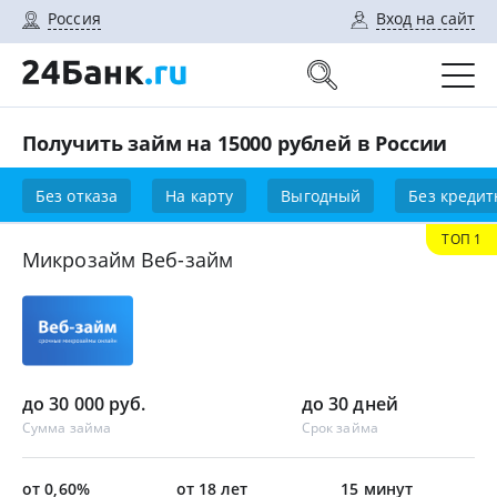
Россия
Вход на сайт
Получить займ на 15000 рублей в России
Без отказа
На карту
Выгодный
Без кредит
ТОП 1
Микрозайм Веб-займ
до 30 000 руб.
до 30 дней
Сумма займа
Срок займа
от 0,60%
от 18 лет
15 минут