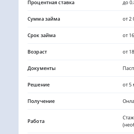
Процентная ставка
до 0
Сумма займа
от 2 
Срок займа
от 1
Возраст
от 1
Документы
Пасп
Решение
от 5
Получение
Онла
Стаж
Работа
(нео