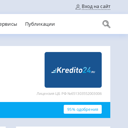
Вход на сайт
ервисы
Публикации
вые карты
Выгодный
Без кредитной истории
С кэшбеком
ерок
Без процентов
Без справок
На банковский счет
На длительный срок
Лицензия ЦБ РФ №651303552003006
95% одобрения