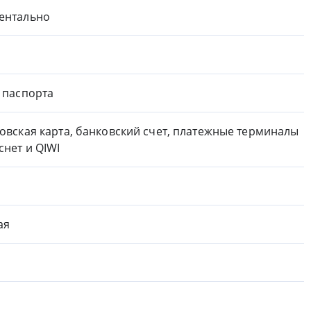
ентально
 паспорта
овская карта, банковский счет, платежные терминалы
снет и QIWI
ая