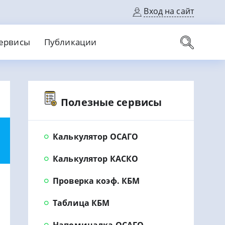
Вход на сайт
ервисы
Публикации
вые карты
Полезные сервисы
Выгодный
Без кредитной истории
С кэшбеком
ерок
Без процентов
Без справок
На банковский счет
На длительный срок
Калькулятор ОСАГО
Калькулятор КАСКО
Проверка коэф. КБМ
Таблица КБМ
Напоминалка ОСАГО