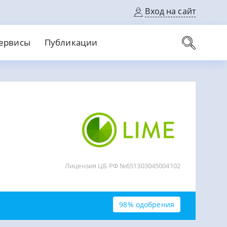
Вход на сайт
ервисы
Публикации
вые карты
Выгодный
Без кредитной истории
С кэшбеком
ерок
Без процентов
Без справок
На банковский счет
На длительный срок
Лицензия ЦБ РФ №651303045004102
98% одобрения