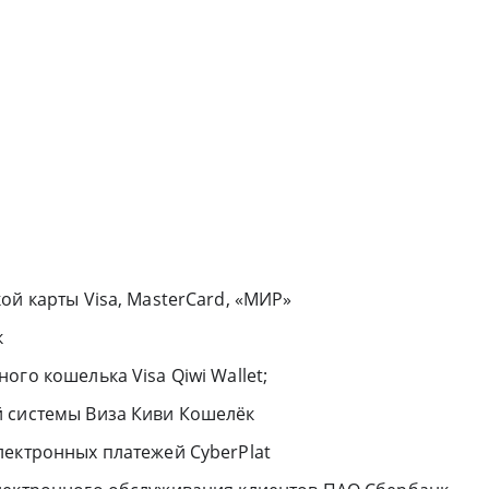
ой карты Visa, MasterCard, «МИР»
к
го кошелька Visa Qiwi Wallet;
й системы Виза Киви Кошелёк
лектронных платежей CyberPlat