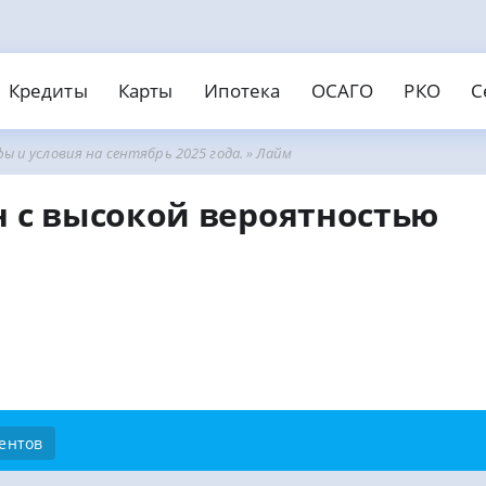
Кредиты
Карты
Ипотека
ОСАГО
РКО
С
фы и условия на сентябрь 2025 года.
» Лайм
едит наличными
Займы онлайн
нки
вости
МФО
Страховые
едитные карты
Дебето
отека
АГО
О для ИП и ООО
Страхование ипотеки
Открыть ИП
 с высокой вероятностью
обеспечения
Без отказа
На карту
инг банков
ты
Банковские карты
Рейтинг МФО
Кредитование
Рейтинг страховых
поручителей
С безпроцентным периодом
Валютные
поручителей
Без справок
Без паспорта
Без пров
ичными
Пенсионерам
Без электронной почты
охой историей
На карту Маэстро
ентов