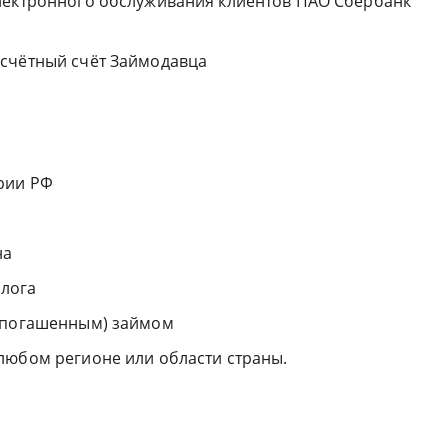
лектронного обслуживания клиентов ПАО Сбербанк
асчётный счёт Займодавца
рии РФ
на
алога
непогашенным) займом
любом регионе или области страны.