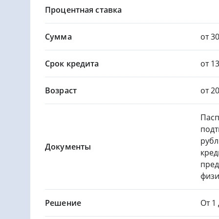
Процентная ставка
Сумма
от 30
Срок кредита
от 13
Возраст
от 2
Пасп
подт
рубл
Документы
кред
пред
физи
Решение
От 1