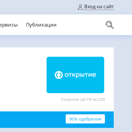
Вход на сайт
ервисы
Публикации
вые карты
Выгодный
Без кредитной истории
С кэшбеком
ерок
Без процентов
Без справок
На банковский счет
На длительный срок
Лицензия ЦБ РФ №2209
90% одобрения