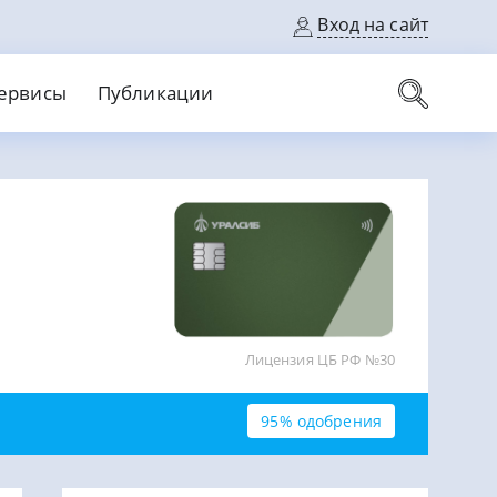
Вход на сайт
ервисы
Публикации
вые карты
Выгодный
Без кредитной истории
С кэшбеком
ерок
Без процентов
Без справок
На банковский счет
На длительный срок
Лицензия ЦБ РФ №30
95% одобрения