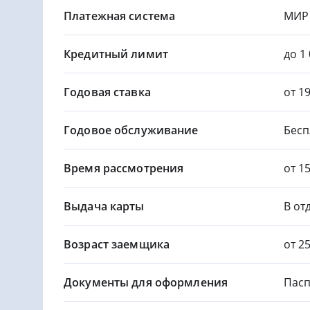
Платежная система
МИР
Кредитный лимит
до 1
Годовая ставка
от 1
Годовое обслуживание
Бесп
Время рассмотрения
от 1
Выдача карты
В от
Возраст заемщика
от 2
Документы для оформления
Пасп