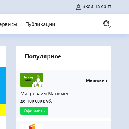
Вход на сайт
ервисы
Публикации
вые карты
Популярное
Выгодный
Без кредитной истории
С кэшбеком
ерок
Без процентов
Без справок
На банковский счет
На длительный срок
Манимен
Микрозайм Манимен
до 100 000 руб.
Оформить