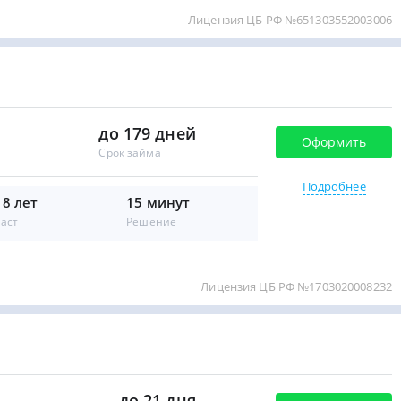
Лицензия ЦБ РФ №651303552003006
до 179 дней
Оформить
Срок займа
Подробнее
18 лет
15 минут
аст
Решение
Лицензия ЦБ РФ №1703020008232
до 21 дня