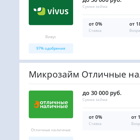
Сумма займа
от 0%
от 1
Ставка
Возр
Вивус
97% одобрения
Микрозайм Отличные н
до 30 000 руб.
Сумма займа
от 0%
от 
Ставка
Возр
Отличные наличные