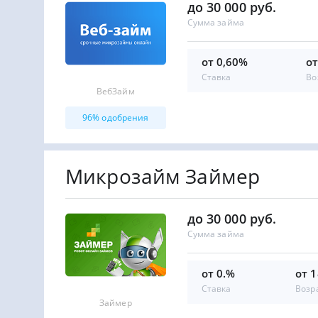
до 30 000 руб.
Сумма займа
от 0,60%
от
Ставка
Во
ВебЗайм
96% одобрения
Микрозайм Займер
до 30 000 руб.
Сумма займа
от 0.%
от 1
Ставка
Возр
Займер