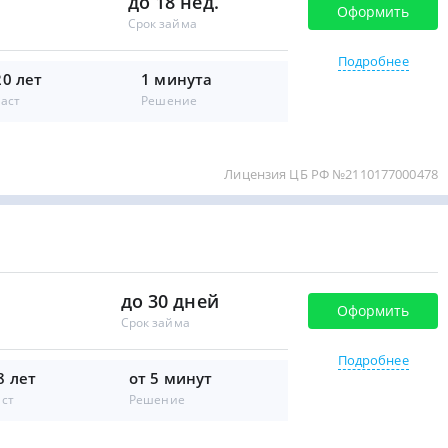
до 18 нед.
Оформить
Срок займа
Подробнее
20 лет
1 минута
аст
Решение
Лицензия ЦБ РФ №2110177000478
до 30 дней
Оформить
Срок займа
Подробнее
8 лет
от 5 минут
аст
Решение