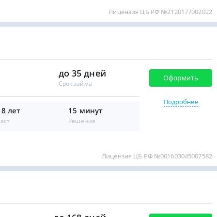
Лицензия ЦБ РФ №2120177002022
до 35 дней
Оформить
Срок займа
Подробнее
18 лет
15 минут
аст
Решение
Лицензия ЦБ РФ №001603045007582