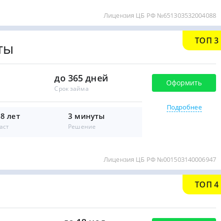
Лицензия ЦБ РФ №651303532004088
ТОП 3
ты
до 365 дней
Оформить
Срок займа
Подробнее
18 лет
3 минуты
аст
Решение
Лицензия ЦБ РФ №001503140006947
ТОП 4