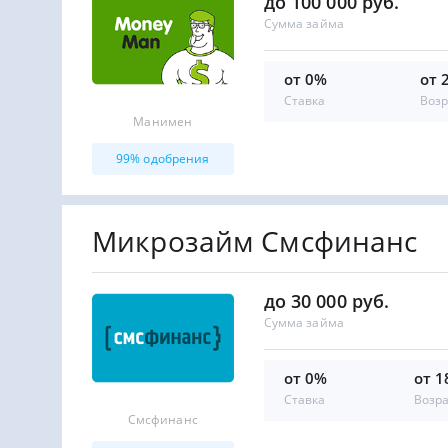
до 100 000 руб.
Сумма займа
от 0%
от 
Ставка
Возр
Манимен
99% одобрения
Микрозайм Смсфинанс
до 30 000 руб.
Сумма займа
от 0%
от 1
Ставка
Возр
Смсфинанс