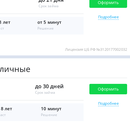
Оформить
Срок займа
Подробнее
8 лет
от 5 минут
аст
Решение
Лицензия ЦБ РФ №3120177002032
аличные
до 30 дней
Оформить
Срок займа
Подробнее
18 лет
10 минут
аст
Решение