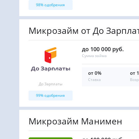
98% одобрения
Микрозайм от До Зарпла
до 100 000 руб.
Сумма займа
от 0%
от 
Ставка
Возр
До Зарплаты
99% одобрения
Микрозайм Манимен