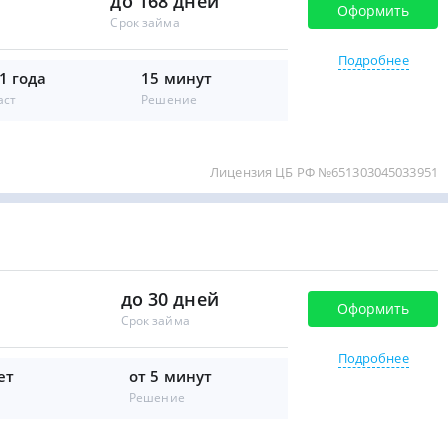
до 168 дней
Оформить
Срок займа
Подробнее
1 года
15 минут
аст
Решение
Лицензия ЦБ РФ №651303045033951
до 30 дней
Оформить
Срок займа
Подробнее
ет
от 5 минут
Решение