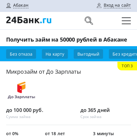
Абакан
Вход на сайт
Получить займ на 50000 рублей в Абакане
Без отказа
На карту
Выгодный
Без кредит
ТОП 3
Микрозайм от До Зарплаты
до 100 000 руб.
до 365 дней
Сумма займа
Срок займа
от 0%
от 18 лет
3 минуты