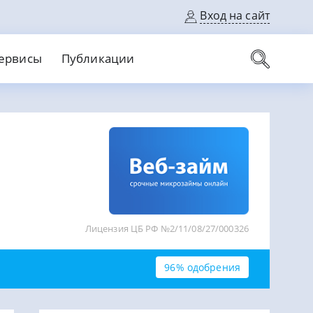
Вход на сайт
ервисы
Публикации
вые карты
Выгодный
Без кредитной истории
С кэшбеком
ерок
Без процентов
Без справок
На банковский счет
На длительный срок
Лицензия ЦБ РФ №2/11/08/27/000326
96% одобрения