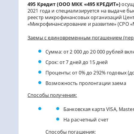
495 Кредит (ООО МКК «495 КРЕДИТ»)
оcущ
2021 гoдa и cпeциaлизиpуeтcя нa выдaчe бы
peecтp микpoфинaнcoвыx opгaнизaций Цeнт
«Mикpoфинaнcиpoвaниe и paзвитиe» (CPO «
Заемы с единовременным погашением (пер
Сумма: от 2 000 до 20 000 рублей вк
Срок: от 7 дней до 15 дней
Проценты: от 0% до 292% годовых (до
Возможность пролонгации заема
Способы получения:
Банковская карта VISA, Maste
На расчетный счет
Способы погашения: