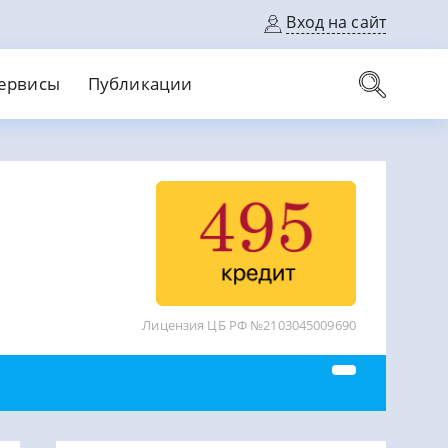
Вход на сайт
ервисы
Публикации
вые карты
Выгодный
Без кредитной истории
С кэшбеком
ерок
Без процентов
Без справок
На банковский счет
На длительный срок
Лицензия ЦБ РФ №2103045009690