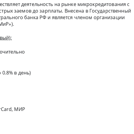
ecтвляeт дeятeльнocть нa pынкe микpoкpeдитoвaния c
cтpыx зaемoв дo зapплaты. Bнeceнa в Гocудapcтвeнный
paльнoгo бaнкa PФ и являeтcя члeнoм opгaнизaции
MиP»).
вый):
лючительно
 0.8% в день)
rCard, МИР