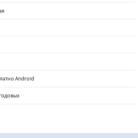
ая
латно Android
годовых