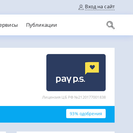
Вход на сайт
ервисы
Публикации
вые карты
Выгодный
Без кредитной истории
С кэшбеком
ерок
Без процентов
Без справок
На банковский счет
На длительный срок
Лицензия ЦБ РФ №2120177001838
93% одобрения