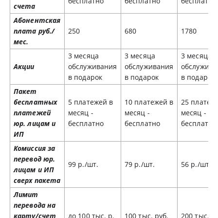
бесплатно
бесплатно
бесплатно
счета
Абонентская
плата руб./
250
680
1780
мес.
3 месяца
3 месяца
3 месяца
Акции
обслуживания
обслуживания
обслужива
в подарок
в подарок
в подарок
Пакет
бесплатных
5 платежей в
10 платежей в
25 платеж
платежей
месяц -
месяц -
месяц -
юр. лицам и
бесплатно
бесплатно
бесплатно
ИП
Комиссия за
перевод юр.
99 р./шт.
79 р./шт.
56 р./шт.
лицам и ИП
сверх пакета
Лимит
перевода на
карту/счет
до 100 тыс. р.
100 тыс. руб.
200 тыс. р