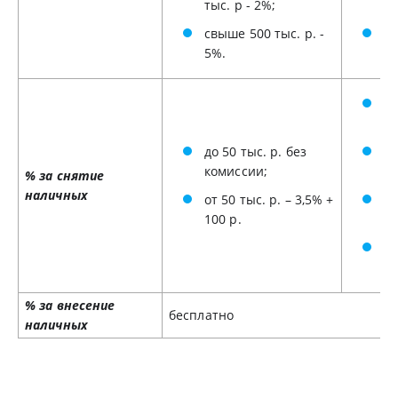
тыс. р - 2%;
ты
свыше 500 тыс. р. -
св
5%.
3
до
р.
до 50 тыс. р. без
от
комиссии;
ты
% за снятие
наличных
от 50 тыс. р. – 3,5% +
от
100 р.
мл
св
70
% за внесение
бесплатно
наличных