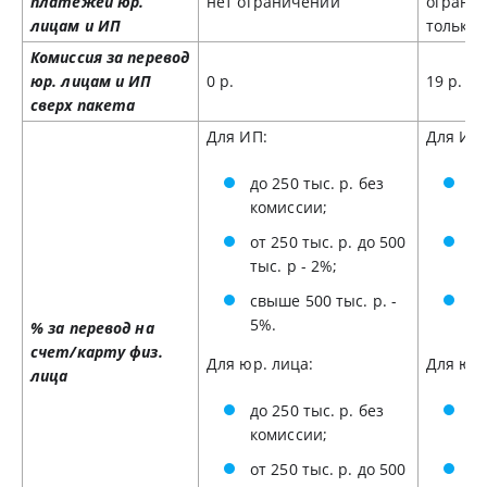
платежей юр.
нет ограничений
огранич
лицам и ИП
только 
Комиссия за перевод
юр. лицам и ИП
0 р.
19 р.
сверх пакета
Для ИП:
Для ИП:
до 250 тыс. р. без
до
комиссии;
шт
от 250 тыс. р. до 500
от
тыс. р - 2%;
ты
свыше 500 тыс. р. -
св
5%.
3
% за перевод на
счет/карту физ.
Для юр. лица:
Для юр.
лица
до 250 тыс. р. без
до
комиссии;
шт
от 250 тыс. р. до 500
от