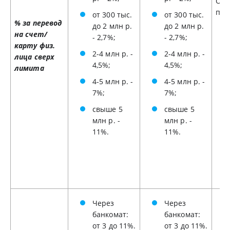
Ост
пер
от 300 тыс.
от 300 тыс.
% за перевод
до 2 млн р.
до 2 млн р.
на счет/
- 2,7%;
- 2,7%;
карту физ.
2-4 млн р. -
2-4 млн р. -
лица сверх
4,5%;
4,5%;
лимита
4-5 млн р. -
4-5 млн р. -
7%;
7%;
свыше 5
свыше 5
млн р. -
млн р. -
11%.
11%.
Через
Через
банкомат:
банкомат:
от 3 до 11%.
от 3 до 11%.