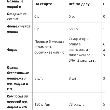
Название
На старте
Всё по делу
Сам
тарифа
Открытие
0 р.
0 р.
0 р.
счета
Абонентская
0 р.
680 р.
128
плата
Скидки при
Первые 3 месяца
оплате
Ски
стоимость
Акции
авансовым
ава
обслуживания - 0
платежом за
за 
р.
3/6/12 месяцев.
Пакет
бесплатных
платежей
5 шт.
8 шт.
30 
юр. лицам и
ИП
Комиссия за
перевод юр.
150 р./шт.
78 р./шт.
50 р
лицам и ИП