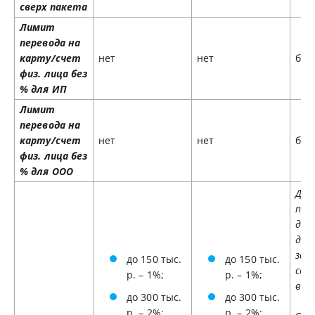
сверх пакета
Лимит
перевода на
карту/счет
нет
нет
без
физ. лица без
% для ИП
Лимит
перевода на
карту/счет
нет
нет
без
физ. лица без
% для ООО
Дох
пре
дея
див
зар
до 150 тыс.
до 150 тыс.
сот
р. – 1%;
р. – 1%;
взи
до 300 тыс.
до 300 тыс.
р. – 2%;
р. – 2%;