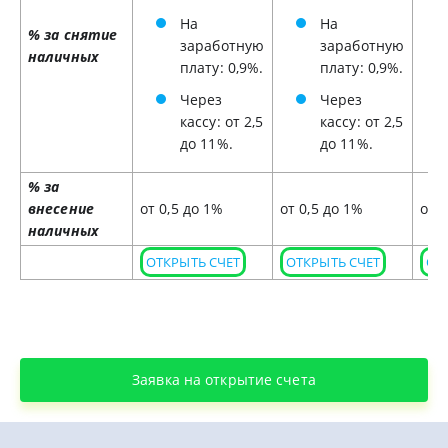
На
На
% за снятие
заработную
заработную
наличных
плату: 0,9%.
плату: 0,9%.
Через
Через
кассу: от 2,5
кассу: от 2,5
до 11%.
до 11%.
% за
внесение
от 0,5 до 1%
от 0,5 до 1%
от 
наличных
ОТКРЫТЬ СЧЕТ
ОТКРЫТЬ СЧЕТ
ОТ
Заявка на открытие счета