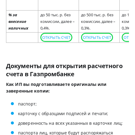
% за
до 50 тыс. р. без
до 500 тыс. р. без
до 1 мл
внесение
комиссии, далее –
комиссии, далее –
комисс
наличных
0,4%.
0,3%.
0,3%.
ОТКРЫТЬ СЧЕТ
ОТКРЫТЬ СЧЕТ
ОТКР
Документы для открытия расчетного
счета в Газпромбанке
Как ИП вы подготавливаете оригиналы или
заверенные копии:
паспорт;
карточку с образцами подписей и печати;
доверенность на всех указанных в карточке лиц;
паспорта лиц, которые будут распоряжаться