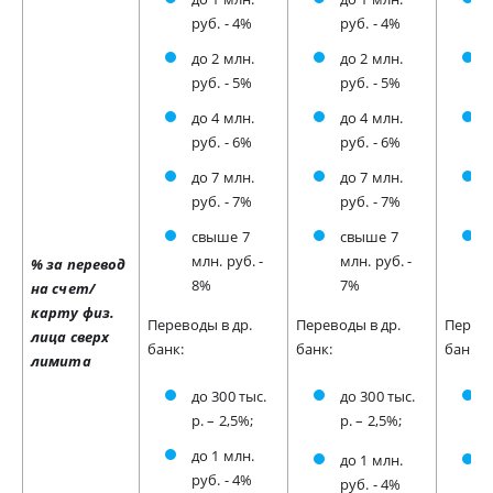
руб. - 4%
руб. - 4%
до 2 млн.
до 2 млн.
руб. - 5%
руб. - 5%
до 4 млн.
до 4 млн.
руб. - 6%
руб. - 6%
до 7 млн.
до 7 млн.
руб. - 7%
руб. - 7%
свыше 7
свыше 7
млн. руб. -
млн. руб. -
% за перевод
8%
7%
на счет/
карту физ.
Переводы в др.
Переводы в др.
Перево
лица сверх
банк:
банк:
банк:
лимита
до 300 тыс.
до 300 тыс.
р. – 2,5%;
р. – 2,5%;
до 1 млн.
до 1 млн.
руб. - 4%
руб. - 4%