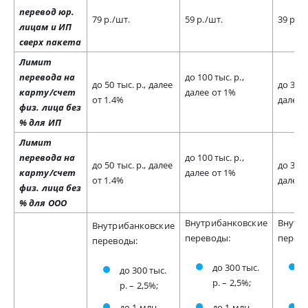
перевод юр.
79 р./шт.
59 р./шт.
39 р./ш
лицам и ИП
сверх пакета
Лимит
перевода на
до 100 тыс. р.,
до 50 тыс. р., далее
до 300 
карту/счет
далее от 1%
от 1.4%
далее 
физ. лица без
% для ИП
Лимит
перевода на
до 100 тыс. р.,
до 50 тыс. р., далее
до 300 
карту/счет
далее от 1%
от 1.4%
далее 
физ. лица без
% для ООО
Внутрибанковские
Внутр
Внутрибанковские
переводы:
перев
переводы:
до 300 тыс.
до 300 тыс.
р. – 2,5%;
р. – 2,5%;
до 1 млн.
до 1 млн.