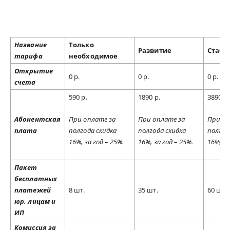
Название
Только
Развитие
Стаб
тарифа
необходимое
Открытие
0 р.
0 р.
0 р.
счета
590 р.
1890 р.
3890 р
Абонентская
При оплате за
При оплате за
При оп
плата
полгода скидка
полгода скидка
полгод
16%, за год – 25%.
16%, за год – 25%.
16%, за
Пакет
бесплатных
платежей
8 шт.
35 шт.
60 шт.
юр. лицам и
ИП
Комиссия за