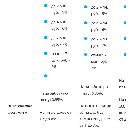
до 2 млн.
до 2 млн.
руб. - 5%
руб. - 5%
до 4 млн.
до 4 млн.
руб. - 6%
руб. - 6%
до 7 млн.
до 7 млн.
руб. - 7%
руб. - 7%
свыше 7
свыше 7
млн. руб. -
млн. руб. -
8%
7%
На за
На заработную
плату: 
На заработную
плату: 0,85%.
плату: 0,85%.
На ины
% за снятие
На иные цели: до
300 тыс
наличных
На иные цели: от
50 тыс. р. без
комисс
1,5 до 8%.
комиссии, далее –
от 2,5 
от 1 до 7%.