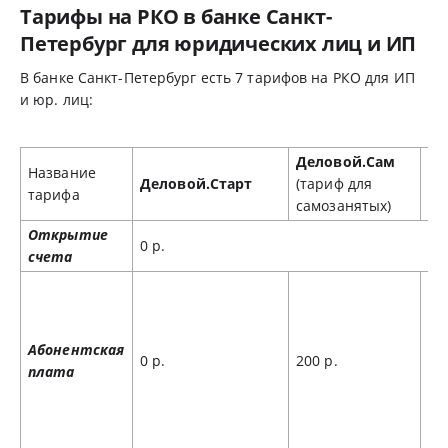
Тарифы на РКО в банке Санкт-
Петербург для юридических лиц и ИП
В банке Санкт-Петербург есть 7 тарифов на РКО для ИП
и юр. лиц:
Деловой.Сам
Название
Деловой.Старт
(тариф для
Де
тарифа
самозанятых)
Открытие
0 р.
счета
Абонентская
0 р.
200 р.
49
плата