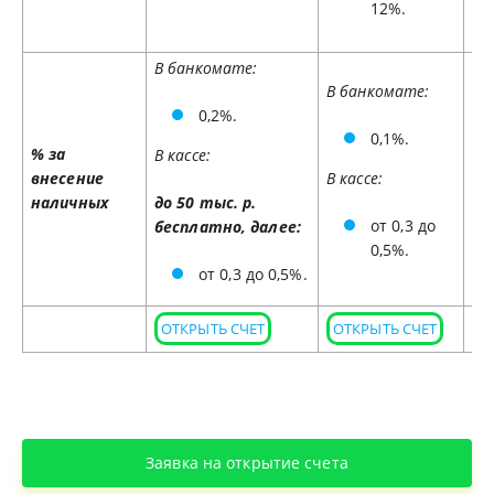
12%.
В банкомате:
В банкомате:
В 
0,2%.
0,1%.
% за
В кассе:
внесение
В кассе:
В к
наличных
до 50 тыс. р.
от 0,3 до
бесплатно, далее:
0,5%.
от 0,3 до 0,5%.
ОТКРЫТЬ СЧЕТ
ОТКРЫТЬ СЧЕТ
О
Заявка на открытие счета