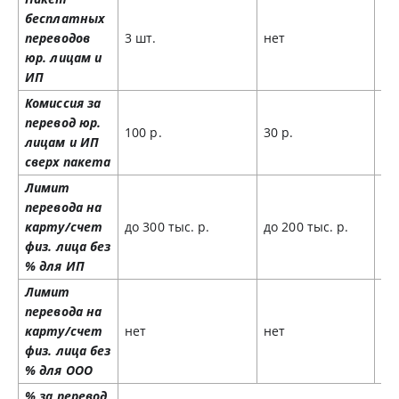
бесплатных
переводов
3 шт.
нет
10
юр. лицам и
ИП
Комиссия за
перевод юр.
100 р.
30 р.
50
лицам и ИП
сверх пакета
Лимит
перевода на
карту/счет
до 300 тыс. р.
до 200 тыс. р.
до
физ. лица без
% для ИП
Лимит
перевода на
карту/счет
нет
нет
до
физ. лица без
% для ООО
% за перевод