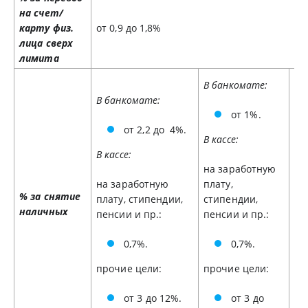
на счет/
карту физ.
от 0,9 до 1,8%
лица сверх
лимита
В банкомате:
В банкомате:
В 
от 1%.
от 2,2 до 4%.
В кассе:
В кассе:
В к
на заработную
на заработную
плату,
на
% за снятие
плату, стипендии,
стипендии,
ст
наличных
пенсии и пр.:
пенсии и пр.:
пр.
0,7%.
0,7%.
прочие цели:
прочие цели:
пр
от 3 до 12%.
от 3 до