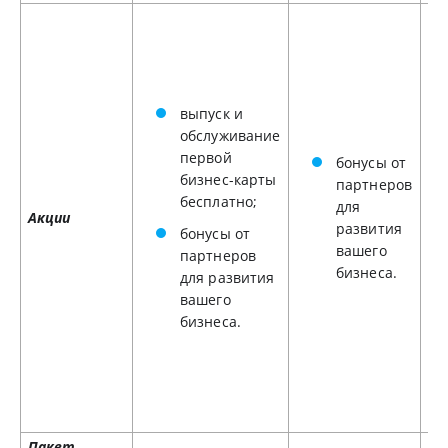
выпуск и
обслуживание
первой
бонусы от
бизнес-карты
партнеров
бесплатно;
для
Акции
развития
бонусы от
вашего
партнеров
бизнеса.
для развития
вашего
бизнеса.
Пакет